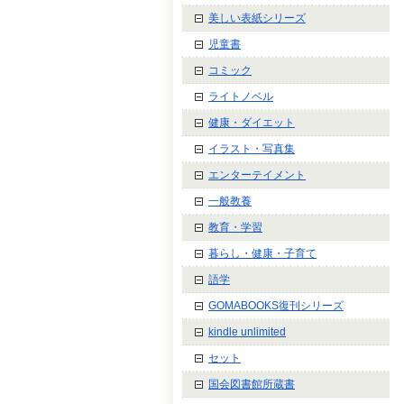
美しい表紙シリーズ
児童書
コミック
ライトノベル
健康・ダイエット
イラスト・写真集
エンターテイメント
一般教養
教育・学習
暮らし・健康・子育て
語学
GOMABOOKS復刊シリーズ
kindle unlimited
セット
国会図書館所蔵書