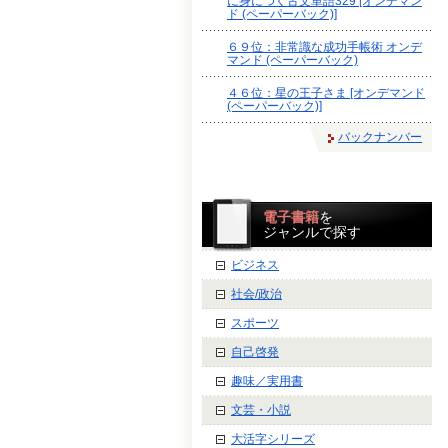
に身につく古文単語329 [オンデマン
ド (ペーパーバック)]
６９位：非常識な成功手帳術 オンデ
マンド (ペーパーバック)
４６位：星の王子さま [オンデマンド
(ペーパーバック)]
バックナンバー
電子書籍
を
ジャンルで探す
ビジネス
社会/政治
スポーツ
自己啓発
趣味／実用書
文芸・小説
大活字シリーズ