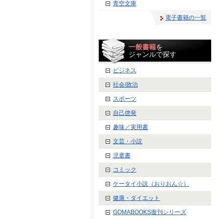
青空文庫
電子書籍の一覧
一般書籍
を
ジャンルで探す
ビジネス
社会/政治
スポーツ
自己啓発
趣味／実用書
文芸・小説
児童書
コミック
ケータイ小説（おりおん☆）
健康・ダイエット
GOMABOOKS復刊シリーズ