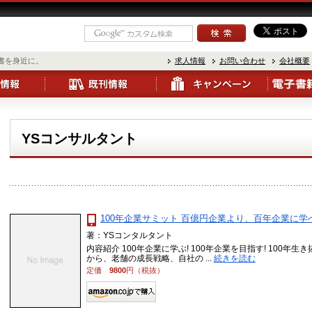
書を身近に。
求人情報
お問い合わせ
会社概要
YSコンサルタント
100年企業サミット 百億円企業より、百年企業に学べ
著：YSコンタルタント
内容紹介 100年企業に学ぶ! 100年企業を目指す! 100年
から、老舗の成長戦略、自社の ...
続きを読む
定価
9800
円（税抜）