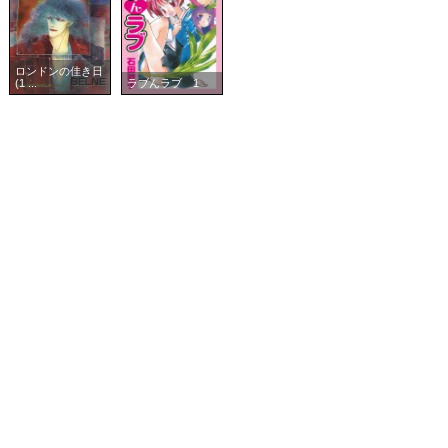
ロンドンの佳き日
(1 ...
ラブんラブ 1