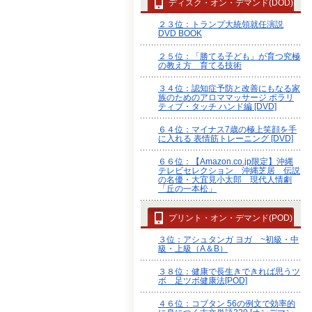
ディスク・オン・デマンド(DOD)
２３位：トランプ大統領就任演説
DVD BOOK
２５位：「勝てる子ども」が育つ究極
の教え方 育てる技術
３４位：認知症予防と改善にもなる家
族のためのアロママッサージ ポラリ
ティブ・タッチ ハンド編 [DVD]
６４位：マイナス7歳の極上笑顔を手
に入れる 表情筋トレーニング [DVD]
６６位：【Amazon.co.jp限定】沖縄
テレビセレクション 沖縄芝居 伝説
の名優・大宜見小太郎 現代人情劇
「丘の一本松」
プリント・オン・デマンド(POD)
３位：アシュタンガ ヨガ ~初級・中
級・上級（A＆B）
３８位：健康で長生きできれば思うツ
ボ 足ツボ健康法[POD]
４６位：コブタン 56の例文で効率的