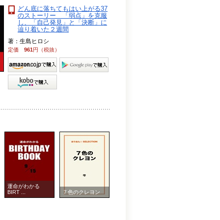
どん底に落ちてもはい上がる37
のストーリー 「弱点」を克服
し、「自己発見」と「決断」に
辿り着いた２週間
著：生島ヒロシ
定価
961
円（税抜）
運命がわかる
BIRT ...
７色のクレヨン