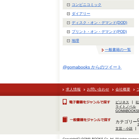
コンビニコミック
ダイアリー
ディスク・オン・デマンド(DOD)
プリント・オン・デマンド(POD)
地理
一般書籍の一覧
@gomabooks からのツイート
求人情報
お問い合わせ
会社概要
ビジネス
社
ライトノベル
GOMABOOK
カテゴリー
文芸・小説
Copyright(C) GOMA-BOOKS Co.,ltd. All rights reserve