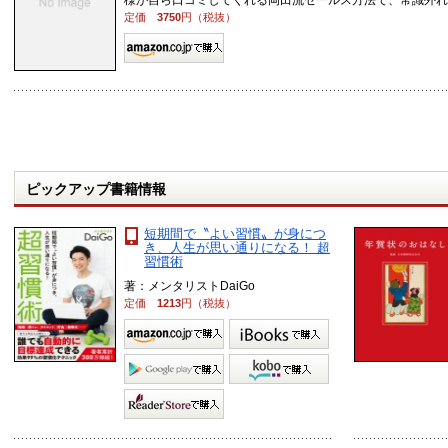
様が自ら口コミしてくれる岡田流セールス方法で、常識外れ .
定価
3750
円（税抜）
ピックアップ書籍情報
短期間で〝よい習慣〟が身につ
き、人生が思い通りになる！ 超
習慣術
著：メンタリストDaiGo
定価
1213
円（税抜）