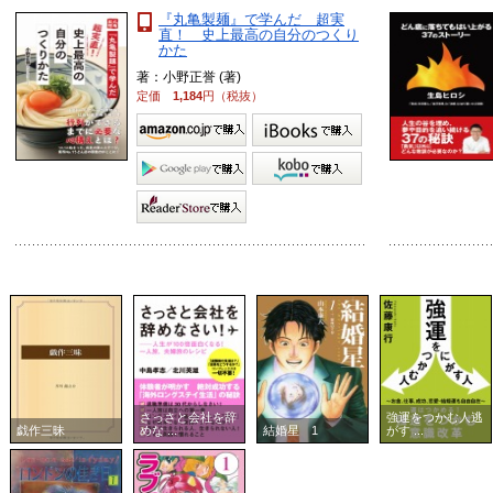
『丸亀製麺』で学んだ 超実
直！ 史上最高の自分のつくり
かた
著：小野正誉 (著)
定価
1,184
円（税抜）
さっさと会社を辞
強運をつかむ人逃
戯作三昧
めな ...
結婚星 1
がす ...