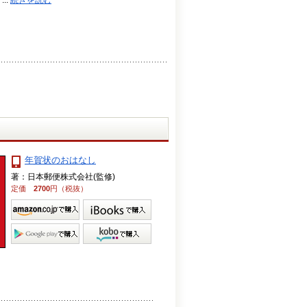
..
続きを読む
年賀状のおはなし
著：日本郵便株式会社(監修)
定価
2700
円（税抜）