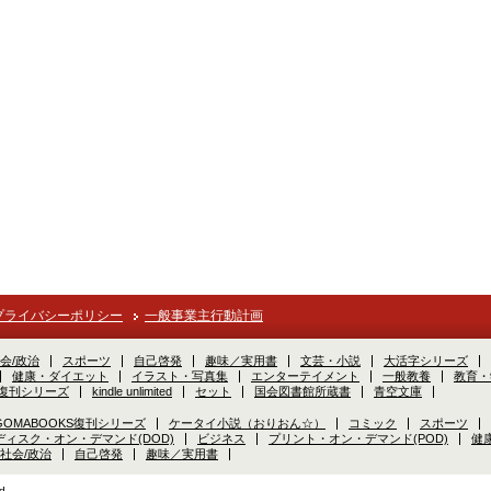
プライバシーポリシー
一般事業主行動計画
会/政治
スポーツ
自己啓発
趣味／実用書
文芸・小説
大活字シリーズ
健康・ダイエット
イラスト・写真集
エンターテイメント
一般教養
教育・
S復刊シリーズ
kindle unlimited
セット
国会図書館所蔵書
青空文庫
GOMABOOKS復刊シリーズ
ケータイ小説（おりおん☆）
コミック
スポーツ
ディスク・オン・デマンド(DOD)
ビジネス
プリント・オン・デマンド(POD)
健
社会/政治
自己啓発
趣味／実用書
d.