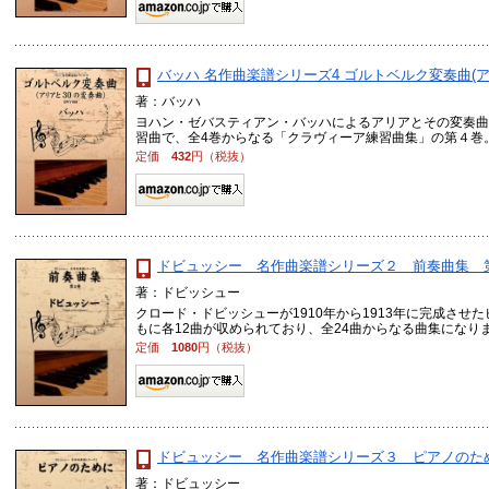
バッハ 名作曲楽譜シリーズ4 ゴルトベルク変奏曲(アリ
著：バッハ
ヨハン・ゼバスティアン・バッハによるアリアとその変奏曲
習曲で、全4巻からなる「クラヴィーア練習曲集」の第４巻。174
定価
432
円（税抜）
ドビュッシー 名作曲楽譜シリーズ２ 前奏曲集 
著：ドビッシュー
クロード・ドビッシューが1910年から1913年に完成させ
もに各12曲が収められており、全24曲からなる曲集になりま .
定価
1080
円（税抜）
ドビュッシー 名作曲楽譜シリーズ３ ピアノのた
著：ドビュッシー