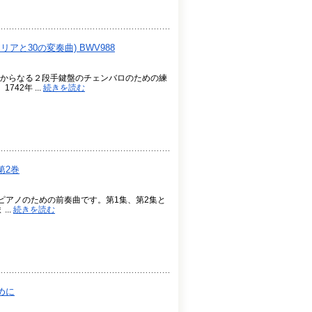
アと30の変奏曲) BWV988
からなる２段手鍵盤のチェンバロのための練
2年 ...
続きを読む
第2巻
たピアノのための前奏曲です。第1集、第2集と
..
続きを読む
めに