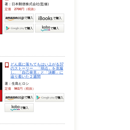
著：日本郵便株式会社(監修)
定価
2700
円（税抜）
どん底に落ちてもはい上がる37
のストーリー 「弱点」を克服
し、「自己発見」と「決断」に
辿り着いた２週間
著：生島ヒロシ
定価
961
円（税抜）