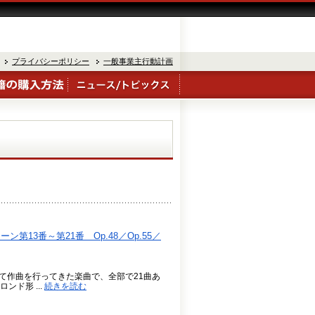
プライバシーポリシー
一般事業主行動計画
第13番～第21番 Op.48／Op.55／
って作曲を行ってきた楽曲で、全部で21曲あ
ド形 ...
続きを読む