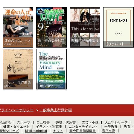
運命の人は、一人
新・特命係長只野
叶精作 作品集② S
の時 ...
仁( ...
...
【ひまわり】
バッハ 名作曲楽
譜シ ...
The Vision ...
プライバシーポリシー
一般事業主行動計画
会/政治
スポーツ
自己啓発
趣味／実用書
文芸・小説
大活字シリーズ
健康・ダイエット
イラスト・写真集
エンターテイメント
一般教養
教育・
S復刊シリーズ
kindle unlimited
セット
国会図書館所蔵書
青空文庫