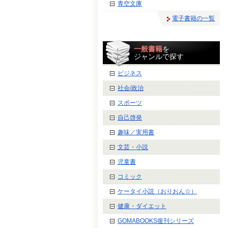
青空文庫
電子書籍の一覧
一般書籍
を
ジャンルで探す
ビジネス
社会/政治
スポーツ
自己啓発
趣味／実用書
文芸・小説
児童書
コミック
ケータイ小説（おりおん☆）
健康・ダイエット
GOMABOOKS復刊シリーズ