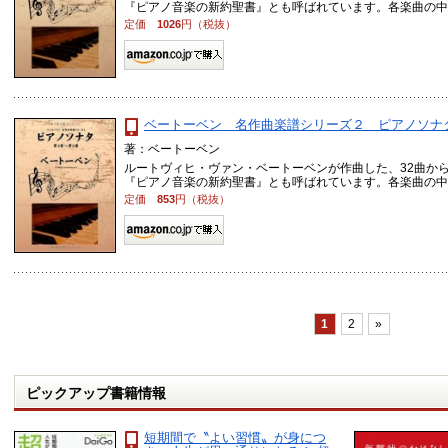
『ピアノ音楽の新約聖書』とも呼ばれています。各楽曲の中でも
定価
1026
円（税抜）
ベートーベン 名作曲楽譜シリーズ２ ピアノソナタ
著：ベートーベン
ルートヴィヒ・ヴァン・ベートーベンが作曲した、32曲か
『ピアノ音楽の新約聖書』とも呼ばれています。各楽曲の中でも
定価
853
円（税抜）
1
2
»
ピックアップ書籍情報
短期間で〝よい習慣〟が身につ