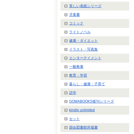
美しい表紙シリーズ
児童書
コミック
ライトノベル
健康・ダイエット
イラスト・写真集
エンターテイメント
一般教養
教育・学習
暮らし・健康・子育て
語学
GOMABOOKS復刊シリーズ
kindle unlimited
セット
国会図書館所蔵書