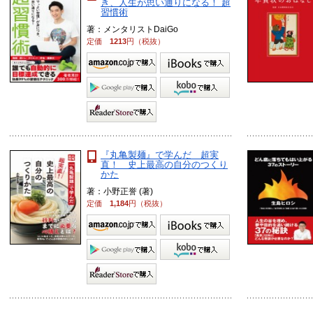
き、人生が思い通りになる！ 超
習慣術
著：メンタリストDaiGo
定価
1213
円（税抜）
『丸亀製麺』で学んだ 超実
直！ 史上最高の自分のつくり
かた
著：小野正誉 (著)
定価
1,184
円（税抜）