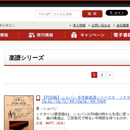
書を身近に。
求人情報
お問い合わせ
会社概要
楽譜シリーズ
1
2
»
【POD版】ショパン 名作曲楽譜シリーズ９ ノクターン
Op.62／Op.72／KK.IVa/16／KK.IVb/8
著：ショパン
ノクターン(夜想曲)は、ショパンが20歳の時から生涯に渡
る。 曲の構成は、三部形式で明るい中間部を持つものや、ロン
定価
567
円（税抜）