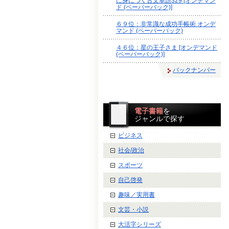
に身につく古文単語329 [オンデマン
ド (ペーパーバック)]
６９位：非常識な成功手帳術 オンデ
マンド (ペーパーバック)
４６位：星の王子さま [オンデマンド
(ペーパーバック)]
バックナンバー
電子書籍
を
ジャンルで探す
ビジネス
社会/政治
スポーツ
自己啓発
趣味／実用書
文芸・小説
大活字シリーズ