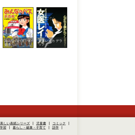
みんなのバス 大
女医レイカ デラ
合本
ック ...
美しい表紙シリーズ
児童書
コミック
学習
暮らし・健康・子育て
語学