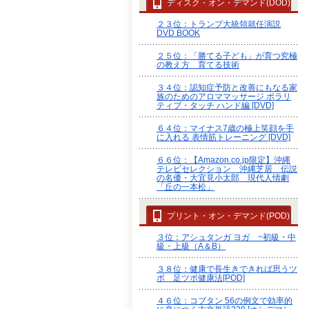
ディスク・オン・デマンド(DOD)
２３位：トランプ大統領就任演説
DVD BOOK
２５位：「勝てる子ども」が育つ究極
の教え方 育てる技術
３４位：認知症予防と改善にもなる家
族のためのアロママッサージ ポラリ
ティブ・タッチ ハンド編 [DVD]
６４位：マイナス7歳の極上笑顔を手
に入れる 表情筋トレーニング [DVD]
６６位：【Amazon.co.jp限定】沖縄
テレビセレクション 沖縄芝居 伝説
の名優・大宜見小太郎 現代人情劇
「丘の一本松」
プリント・オン・デマンド(POD)
３位：アシュタンガ ヨガ ~初級・中
級・上級（A＆B）
３８位：健康で長生きできれば思うツ
ボ 足ツボ健康法[POD]
４６位：コブタン 56の例文で効率的