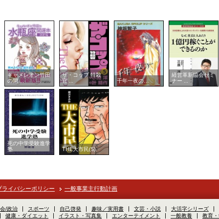
キャメレオン竹田
ザ・コップ 特殺
経営革新協会セミ
の開 ...
官 ...
千年一夜の…
ナー ...
死の中学受験進学
塾
THE大市民(5)
プライバシーポリシー
一般事業主行動計画
会/政治
スポーツ
自己啓発
趣味／実用書
文芸・小説
大活字シリーズ
健康・ダイエット
イラスト・写真集
エンターテイメント
一般教養
教育・