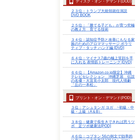
ディスク・オン・デマンド(DOD)
２３位：トランプ大統領就任演説
DVD BOOK
２５位：「勝てる子ども」が育つ究極
の教え方 育てる技術
３４位：認知症予防と改善にもなる家
族のためのアロママッサージ ポラリ
ティブ・タッチ ハンド編 [DVD]
６４位：マイナス7歳の極上笑顔を手
に入れる 表情筋トレーニング [DVD]
６６位：【Amazon.co.jp限定】沖縄
テレビセレクション 沖縄芝居 伝説
の名優・大宜見小太郎 現代人情劇
「丘の一本松」
プリント・オン・デマンド(POD)
３位：アシュタンガ ヨガ ~初級・中
級・上級（A＆B）
３８位：健康で長生きできれば思うツ
ボ 足ツボ健康法[POD]
４６位：コブタン 56の例文で効率的