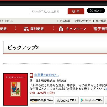
書を身近に。
求人情報
お問い合わせ
会社概要
ピックアップ2
年賀状のおはなし
著：日本郵便株式会社(監修)
「新年を祝う気持ちを運ぶ」年賀状。 その素晴らしき年賀
な年賀状とともにまとめ上げた価値ある１冊！ 令和とい ...
定価
2700
円（税抜）