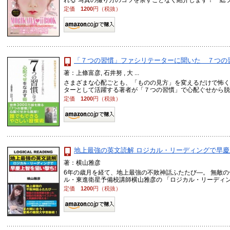
れる″写真の撮り方のコツを余すことなく紹介します！ 総フォ
定価
1200
円（税抜）
「７つの習慣」ファシリテーターに聞いた ７つの
著：上條富彦, 石井努 , 大 ...
さまざまな心配ごとも、「ものの見方」を変えるだけで怖く
ターとして活躍する著者が「７つの習慣」で心配ぐせから脱却す
定価
1200
円（税抜）
地上最強の英文読解 ロジカル・リーディングで早慶
著：横山雅彦
6年の歳月を経て、地上最強の不敗神話ふたたび―。 無敵
ル・東進衛星予備校講師横山雅彦の 「ロジカル・リーディング」
定価
1200
円（税抜）