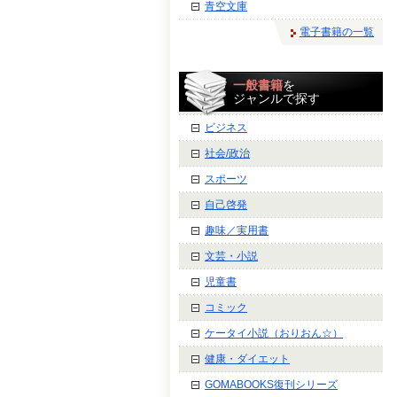
青空文庫
電子書籍の一覧
一般書籍
を
ジャンルで探す
ビジネス
社会/政治
スポーツ
自己啓発
趣味／実用書
文芸・小説
児童書
コミック
ケータイ小説（おりおん☆）
健康・ダイエット
GOMABOOKS復刊シリーズ