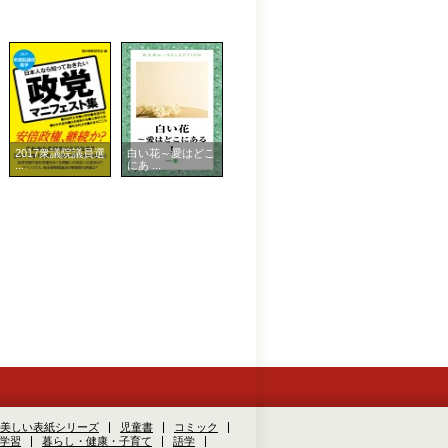
2017衆議院議員選
白い花～愛はどこ
...
にあ ...
美しい表紙シリーズ
児童書
コミック
学習
暮らし・健康・子育て
語学