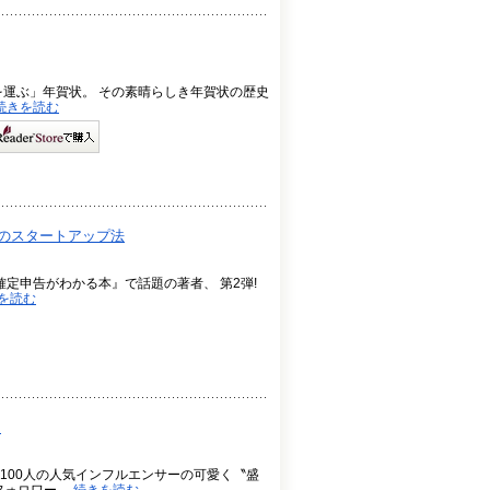
を運ぶ」年賀状。 その素晴らしき年賀状の歴史
続きを読む
代のスタートアップ法
確定申告がわかる本』で話題の著者、 第2弾!
を読む
～
100人の人気インフルエンサーの可愛く〝盛