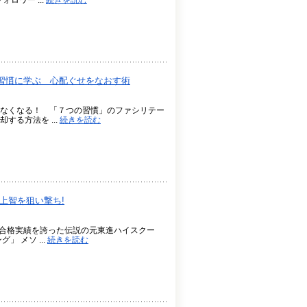
ロワー ...
続きを読む
習慣に学ぶ 心配ぐせをなおす術
なくなる！ 「７つの習慣」のファシリテー
る方法を ...
続きを読む
上智を狙い撃ち!
の合格実績を誇った伝説の元東進ハイスクー
 メソ ...
続きを読む