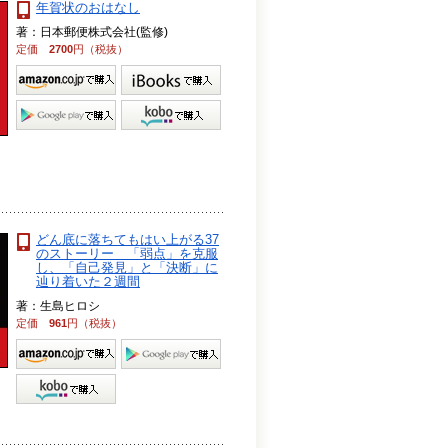
年賀状のおはなし
著：日本郵便株式会社(監修)
定価
2700
円（税抜）
どん底に落ちてもはい上がる37
のストーリー 「弱点」を克服
し、「自己発見」と「決断」に
辿り着いた２週間
著：生島ヒロシ
定価
961
円（税抜）