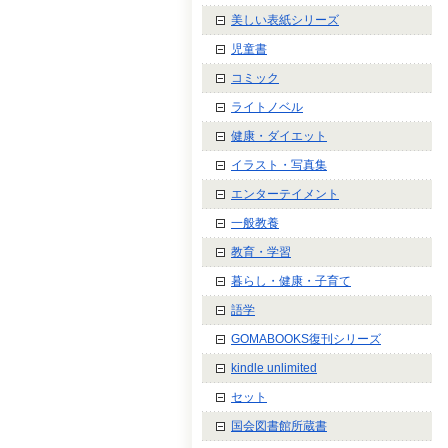
美しい表紙シリーズ
児童書
コミック
ライトノベル
健康・ダイエット
イラスト・写真集
エンターテイメント
一般教養
教育・学習
暮らし・健康・子育て
語学
GOMABOOKS復刊シリーズ
kindle unlimited
セット
国会図書館所蔵書