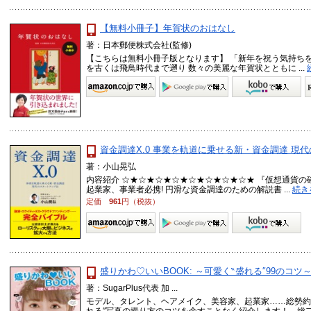
【無料小冊子】年賀状のおはなし
著：日本郵便株式会社(監修)
【こちらは無料小冊子版となります】 「新年を祝う気持ち
を古くは飛鳥時代まで遡り 数々の美麗な年賀状とともに ...
資金調達X.0 事業を軌道に乗せる新・資金調達 現
著：小山晃弘
内容紹介 ☆★☆★☆★☆★☆★☆★☆★☆★ 『仮想通貨の
起業家、事業者必携! 円滑な資金調達のための解説書 ...
続き
定価
961
円（税抜）
盛りかわ♡いいBOOK: ～可愛く‶盛れる″99のコツ
著：SugarPlus代表 加 ...
モデル、タレント、ヘアメイク、美容家、起業家……総勢約