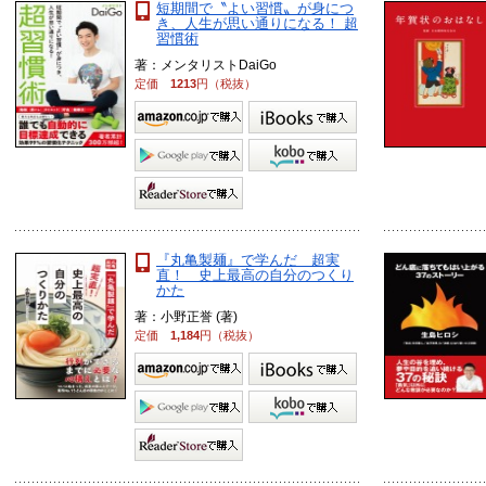
短期間で〝よい習慣〟が身につ
き、人生が思い通りになる！ 超
習慣術
著：メンタリストDaiGo
定価
1213
円（税抜）
『丸亀製麺』で学んだ 超実
直！ 史上最高の自分のつくり
かた
著：小野正誉 (著)
定価
1,184
円（税抜）