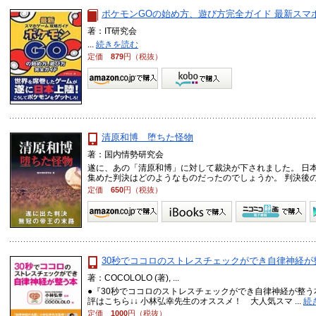
ポケモンGOの始め方、遊び方完全ガイド 最新スマ
著：IT研究会
...
続きを読む
定価
879
円（税抜）
清原和博 堕ちた怪物
著：国内情勢研究会
遂に、あの「清原和博」に対して裁決が下されました。 日
集めた判決はどのようなものだったのでしょうか。 判決後の清原
定価
650
円（税抜）
30秒でココロのストレスチェックができ自律神経が
著：COCOLOLO (著), ...
●『30秒でココロのストレスチェックができ自律神経が整う
評はこちら↓↓ 小林弘幸先生のオススメ！ 大人気スマ ...
続
定価
1000
円（税抜）