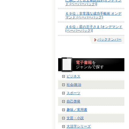
に身につく古文単語329 [オンデマン
ド (ペーパーバック)]
６９位：非常識な成功手帳術 オンデ
マンド (ペーパーバック)
４６位：星の王子さま [オンデマンド
(ペーパーバック)]
バックナンバー
電子書籍
を
ジャンルで探す
ビジネス
社会/政治
スポーツ
自己啓発
趣味／実用書
文芸・小説
大活字シリーズ