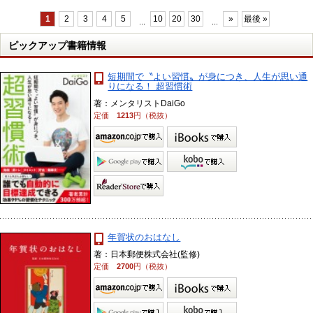
1
2
3
4
5
10
20
30
»
最後 »
...
...
ピックアップ書籍情報
短期間で〝よい習慣〟が身につき、人生が思い通
りになる！ 超習慣術
著：メンタリストDaiGo
定価
1213
円（税抜）
年賀状のおはなし
著：日本郵便株式会社(監修)
定価
2700
円（税抜）