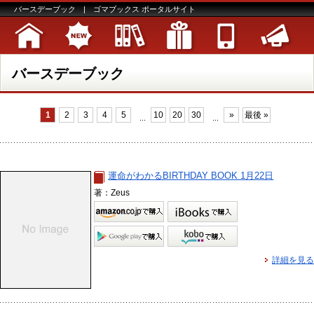
バースデーブック | ゴマブックス ポータルサイト
バースデーブック
1
2
3
4
5
10
20
30
»
最後 »
...
...
運命がわかるBIRTHDAY BOOK 1月22日
著：Zeus
詳細を見る