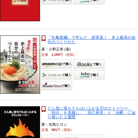
『丸亀製麺』で学んだ 超実直！ 史上最高の自
分のつくりかた
著：小野正誉 (著)
定価
1,184
円（税抜）
どん底に落ちてもはい上がる37のストーリー
「弱点」を克服し、「自己発見」と「決断」に辿
り着いた２週間
著：生島ヒロシ
定価
961
円（税抜）