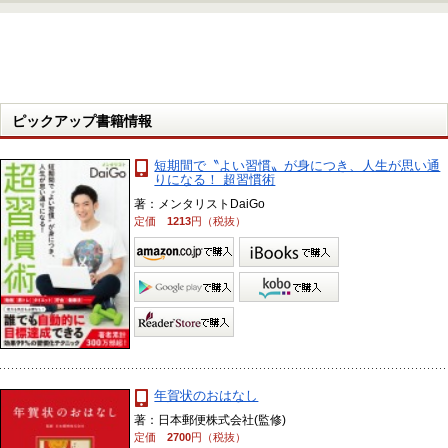
ピックアップ書籍情報
短期間で〝よい習慣〟が身につき、人生が思い通
りになる！ 超習慣術
著：メンタリストDaiGo
定価
1213
円（税抜）
年賀状のおはなし
著：日本郵便株式会社(監修)
定価
2700
円（税抜）