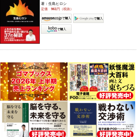
著：生島ヒロシ
定価
961
円（税抜）