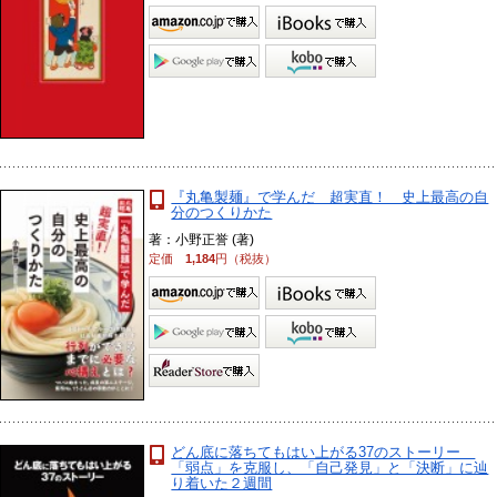
『丸亀製麺』で学んだ 超実直！ 史上最高の自
分のつくりかた
著：小野正誉 (著)
定価
1,184
円（税抜）
どん底に落ちてもはい上がる37のストーリー
「弱点」を克服し、「自己発見」と「決断」に辿
り着いた２週間