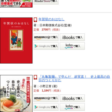
年賀状のおはなし
著：日本郵便株式会社(監修)
定価
2700
円（税抜）
『丸亀製麺』で学んだ 超実直！ 史上最高の自
分のつくりかた
著：小野正誉 (著)
定価
1,184
円（税抜）