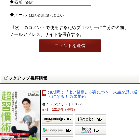
◆名前
（必須）
◆メール
（必須/公開はされません）
次回のコメントで使用するためブラウザーに自分の名前、
メールアドレス、サイトを保存する。
ピックアップ書籍情報
短期間で〝よい習慣〟が身につき、人生が思い通
りになる！ 超習慣術
著：メンタリストDaiGo
定価
1213
円（税抜）