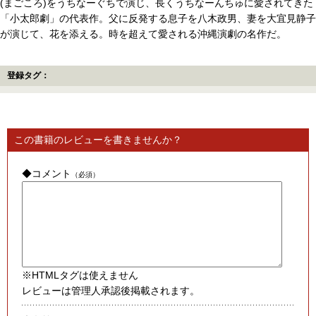
(まごころ)をうちなーぐちで演じ、長くうちなーんちゅに愛されてきた
「小太郎劇」の代表作。父に反発する息子を八木政男、妻を大宜見静子
が演じて、花を添える。時を超えて愛される沖縄演劇の名作だ。
登録タグ：
この書籍のレビューを書きませんか？
◆コメント
（必須）
※HTMLタグは使えません
レビューは管理人承認後掲載されます。