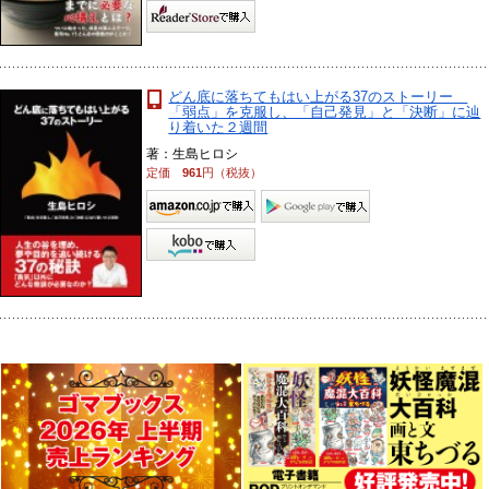
どん底に落ちてもはい上がる37のストーリー
「弱点」を克服し、「自己発見」と「決断」に辿
り着いた２週間
著：生島ヒロシ
定価
961
円（税抜）