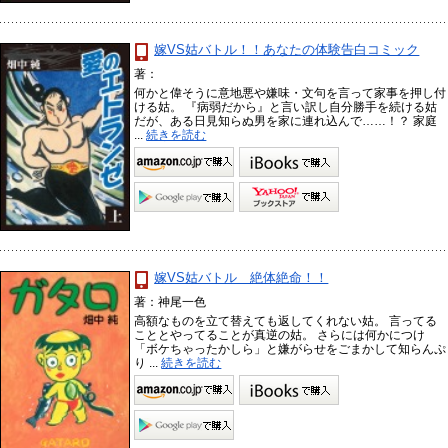
嫁VS姑バトル！！あなたの体験告白コミック
著：
何かと偉そうに意地悪や嫌味・文句を言って家事を押し付
ける姑。 『病弱だから』と言い訳し自分勝手を続ける姑
だが、ある日見知らぬ男を家に連れ込んで……！？ 家庭
...
続きを読む
嫁VS姑バトル 絶体絶命！！
著：神尾一色
高額なものを立て替えても返してくれない姑。 言ってる
こととやってることが真逆の姑。 さらには何かにつけ
「ボケちゃったかしら」と嫌がらせをごまかして知らんぷ
り ...
続きを読む