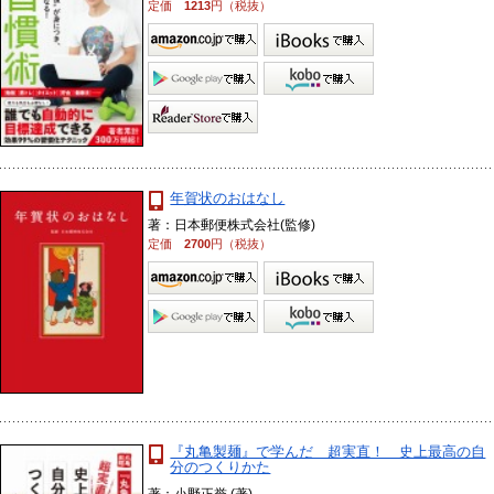
定価
1213
円（税抜）
年賀状のおはなし
著：日本郵便株式会社(監修)
定価
2700
円（税抜）
『丸亀製麺』で学んだ 超実直！ 史上最高の自
分のつくりかた
著：小野正誉 (著)