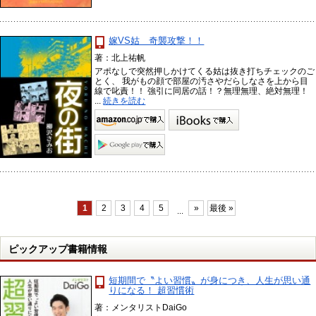
嫁VS姑 奇襲攻撃！！
著：北上祐帆
アポなしで突然押しかけてくる姑は抜き打ちチェックのご
とく、 我がもの顔で部屋の汚さやだらしなさを上から目
線で叱責！！ 強引に同居の話！？無理無理、絶対無理！
...
続きを読む
1
2
3
4
5
»
最後 »
...
ピックアップ書籍情報
短期間で〝よい習慣〟が身につき、人生が思い通
りになる！ 超習慣術
著：メンタリストDaiGo