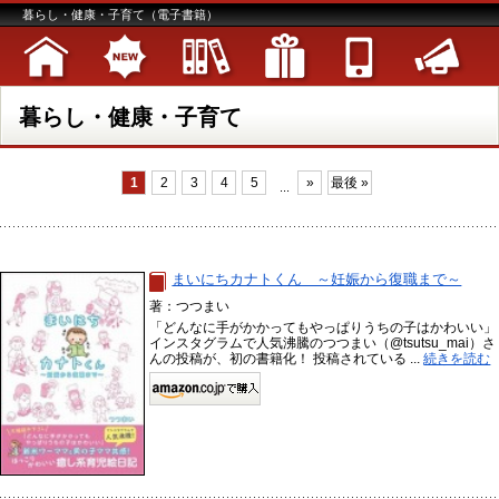
暮らし・健康・子育て（電子書籍）
暮らし・健康・子育て
1
2
3
4
5
»
最後 »
...
まいにちカナトくん ～妊娠から復職まで～
著：つつまい
「どんなに手がかかってもやっぱりうちの子はかわいい」
インスタグラムで人気沸騰のつつまい（@tsutsu_mai）さ
んの投稿が、初の書籍化！ 投稿されている ...
続きを読む