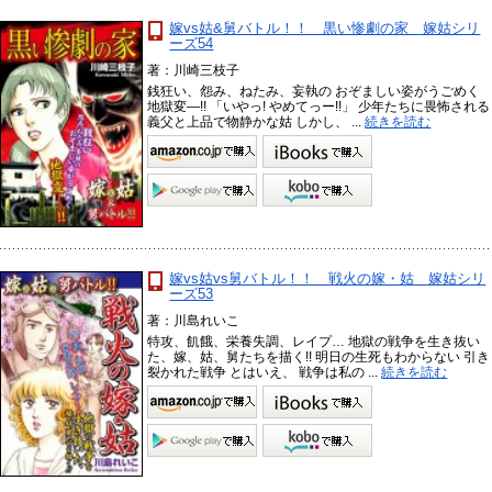
嫁vs姑&舅バトル！！ 黒い惨劇の家 嫁姑シリ
ーズ54
著：川崎三枝子
銭狂い、怨み、ねたみ、妄執の おぞましい姿がうごめく
地獄変―!! 「いやっ! やめてっー!!」 少年たちに畏怖される
義父と上品で物静かな姑 しかし、 ...
続きを読む
嫁vs姑vs舅バトル！！ 戦火の嫁・姑 嫁姑シリ
ーズ53
著：川島れいこ
特攻、飢餓、栄養失調、レイプ… 地獄の戦争を生き抜い
た、嫁、姑、舅たちを描く!! 明日の生死もわからない 引き
裂かれた戦争 とはいえ、 戦争は私の ...
続きを読む