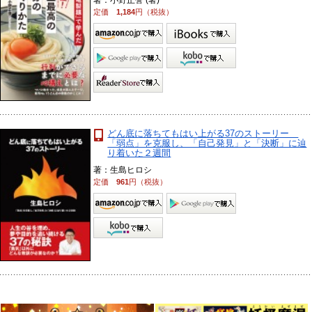
定価
1,184
円（税抜）
どん底に落ちてもはい上がる37のストーリー
「弱点」を克服し、「自己発見」と「決断」に辿
り着いた２週間
著：生島ヒロシ
定価
961
円（税抜）