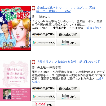
嫁vs姑vs舅バトル！！ ここはどこ、私は
誰！？ 嫁姑シリーズ52
著：川島れいこ
「ええっ!? 私が解らないのっー!!」 認知症、ボケ、失禁、
自宅介護の重圧に呆然と立ちつくす嫁は…… ─
CONTENTS ─ ◆第1話◆ ここは何処 ...
続きを読む
『愛する人』と結ばれる女性、結ばれない女性
著：井上敬一,中島孝志
関西NO.1ホストが恋愛術を指南！ 20年間のホストクラブ
経営経験をベースに接客術や人間関係の築き方のコツを大
公開！ 圧倒的な実績と経験に裏打ちされた井上メ ...
続き
を読む