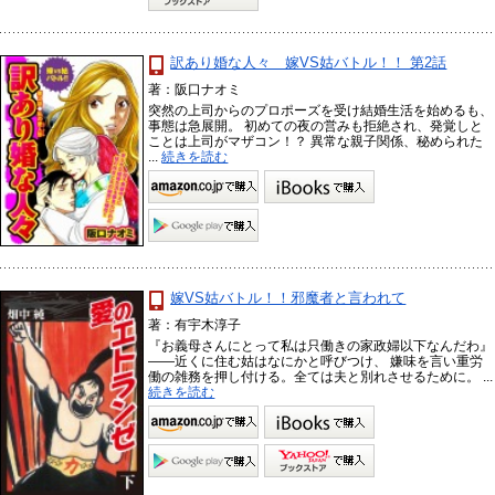
訳あり婚な人々 嫁VS姑バトル！！ 第2話
著：阪口ナオミ
突然の上司からのプロポーズを受け結婚生活を始めるも、
事態は急展開。 初めての夜の営みも拒絶され、発覚しと
ことは上司がマザコン！？ 異常な親子関係、秘められた
...
続きを読む
嫁VS姑バトル！！邪魔者と言われて
著：有宇木淳子
『お義母さんにとって私は只働きの家政婦以下なんだわ』
――近くに住む姑はなにかと呼びつけ、 嫌味を言い重労
働の雑務を押し付ける。全ては夫と別れさせるために。 ...
続きを読む