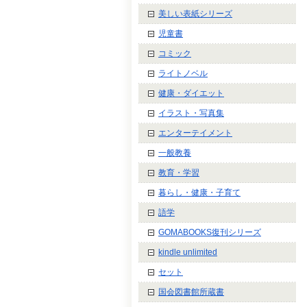
美しい表紙シリーズ
児童書
コミック
ライトノベル
健康・ダイエット
イラスト・写真集
エンターテイメント
一般教養
教育・学習
暮らし・健康・子育て
語学
GOMABOOKS復刊シリーズ
kindle unlimited
セット
国会図書館所蔵書