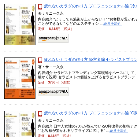
疲れないカラダの作り方 プロフェッショナル編 “冷え性
著：サニー久永
内容紹介 “どうしても施術が上がらない! ! " “お客様が驚かれ
ことができない" などのエステティシ ...
続きを読む
定価
8,618
円（税抜）
疲れないカラダの作り方 経営者編 セラピストブランデ
著：サニー久永
内容紹介 セラピストブランディング基礎編をベースにして、
細かく説明! セラピストの価値を上げるセラピストブランデ ..
定価
3758
円（税抜）
疲れないカラダの作り方 プロフェッショナル編 “O脚改
著：サニー久永
内容紹介 日本人女性の70%が悩んでいるO脚改善の施術テクニ
" “お客様が驚かれるサプライズに欠ける" ...
続きを読む
定価
8,618
円（税抜）