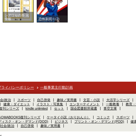
シアワセの形 完
全版
恐怖新聞Ⅱ(2)
プライバシーポリシー
一般事業主行動計画
会/政治
スポーツ
自己啓発
趣味／実用書
文芸・小説
大活字シリーズ
健康・ダイエット
イラスト・写真集
エンターテイメント
一般教養
教育・
S復刊シリーズ
kindle unlimited
セット
国会図書館所蔵書
青空文庫
GOMABOOKS復刊シリーズ
ケータイ小説（おりおん☆）
コミック
スポーツ
ディスク・オン・デマンド(DOD)
ビジネス
プリント・オン・デマンド(POD)
健
社会/政治
自己啓発
趣味／実用書
d.