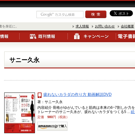
書を身近に。
求人情報
お問い合わせ
会社概要
サニー久永
疲れないカラダの作り方 動画解説DVD
著：サニー久永
内容紹介 骨格がゆがんでいると筋肉は本来の6~7割しか力を発
トレーナーのサニー久永が、疲れないカラダをつくる5 ...
続
定価
980
円（税抜）