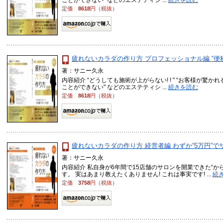
ことができない" などのエステティシ ...
続きを読む
定価
8618
円（税抜）
疲れないカラダの作り方 プロフェッショナル編 “便秘解
著：サニー久永
内容紹介 “どうしても施術が上がらない! ! " “お客様が驚かれ
ことができない" などのエステティシ ...
続きを読む
定価
8618
円（税抜）
疲れないカラダの作り方 経営者編 わずか“5万円”でサ
著：サニー久永
内容紹介 私自身が6年間で15店舗のサロンを開業できた“
す。 実はあまり教えたくありません! これは事実です! ...
続
定価
3758
円（税抜）