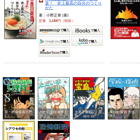
直！ 史上最高の自分のつくり
かた
著：小野正誉 (著)
定価
1,184
円（税抜）
新・特命係長只野
ただいま授業中！
女男子奮戦記 宝
学校の探偵 大合
仁( ...
(9 ...
島 ...
本1