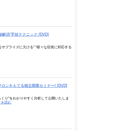
消”手技テクニック [DVD]
るサプライズに欠ける" “様々な症状に対応する
ロンをもてる独立開業セミナー! [DVD]
からくり"をわかりやすく分析して公開いたしま
きを読む