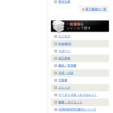
青空文庫
電子書籍の一覧
一般書籍
を
ジャンルで探す
ビジネス
社会/政治
スポーツ
自己啓発
趣味／実用書
文芸・小説
児童書
コミック
ケータイ小説（おりおん☆）
健康・ダイエット
GOMABOOKS復刊シリーズ