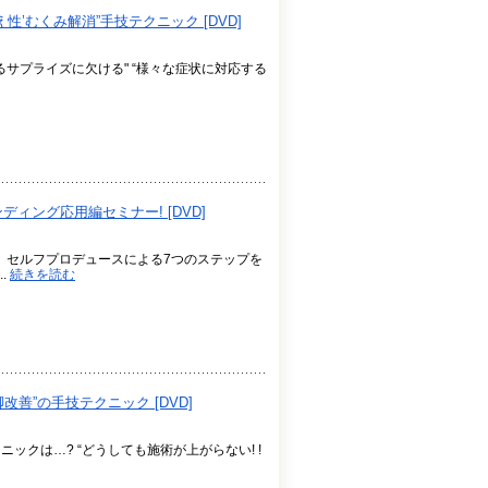
’むくみ解消”手技テクニック [DVD]
るサプライズに欠ける" “様々な症状に対応する
ィング応用編セミナー! [DVD]
 セルフプロデュースによる7つのステップを
.
続きを読む
善”の手技テクニック [DVD]
ックは…? “どうしても施術が上がらない! !