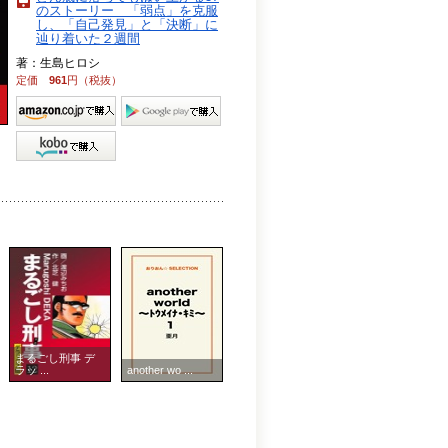
のストーリー 「弱点」を克服
し、「自己発見」と「決断」に
辿り着いた２週間
著：生島ヒロシ
定価
961
円（税抜）
まるごし刑事 デ
ラッ ...
another wo ...