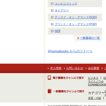
コンビニコミック
ダイアリー
ディスク・オン・デマンド(DOD)
プリント・オン・デマンド(POD)
地理
一般書籍の一覧
@gomabooks からのツイート
求人情報
お問い合わせ
会社概要
ビジネス
社
ライトノベル
GOMABOOK
カテゴリー
文芸・小説
Copyright(C) GOMA-BOOKS Co.,ltd. All rights reserve