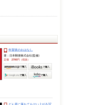
年賀状のおはなし
著：日本郵便株式会社(監修)
定価
2700
円（税抜）
どん底に落ちてもはい上がる37