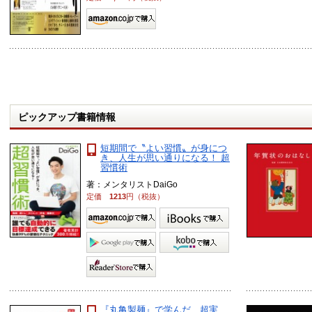
ピックアップ書籍情報
短期間で〝よい習慣〟が身につ
き、人生が思い通りになる！ 超
習慣術
著：メンタリストDaiGo
定価
1213
円（税抜）
『丸亀製麺』で学んだ 超実