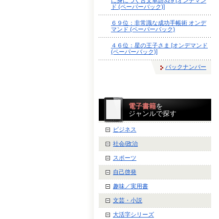
に身につく古文単語329 [オンデマン
ド (ペーパーバック)]
６９位：非常識な成功手帳術 オンデ
マンド (ペーパーバック)
４６位：星の王子さま [オンデマンド
(ペーパーバック)]
バックナンバー
電子書籍
を
ジャンルで探す
ビジネス
社会/政治
スポーツ
自己啓発
趣味／実用書
文芸・小説
大活字シリーズ