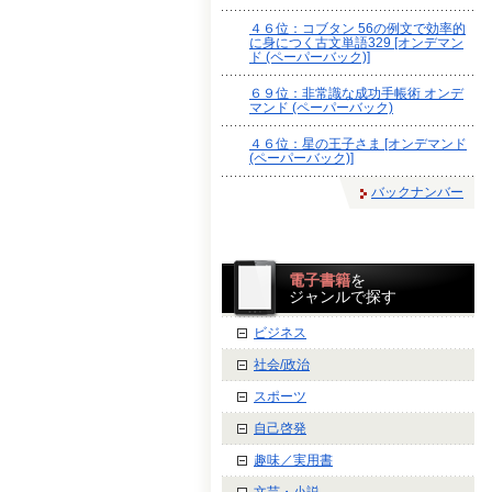
４６位：コブタン 56の例文で効率的
に身につく古文単語329 [オンデマン
ド (ペーパーバック)]
６９位：非常識な成功手帳術 オンデ
マンド (ペーパーバック)
４６位：星の王子さま [オンデマンド
(ペーパーバック)]
バックナンバー
電子書籍
を
ジャンルで探す
ビジネス
社会/政治
スポーツ
自己啓発
趣味／実用書
文芸・小説