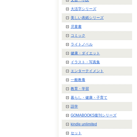
大活字シリーズ
美しい表紙シリーズ
児童書
コミック
ライトノベル
健康・ダイエット
イラスト・写真集
エンターテイメント
一般教養
教育・学習
暮らし・健康・子育て
語学
GOMABOOKS復刊シリーズ
kindle unlimited
セット