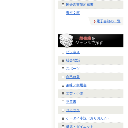
国会図書館所蔵書
青空文庫
電子書籍の一覧
一般書籍
を
ジャンルで探す
ビジネス
社会/政治
スポーツ
自己啓発
趣味／実用書
文芸・小説
児童書
コミック
ケータイ小説（おりおん☆）
健康・ダイエット