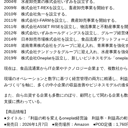
2004年 水産卸売業の株式会社いずみを設立する。
2009年 株式会社T-REXを設立し、畜産卸売事業を開始する。
2010年 株式会社魚一を設立する。
2011年 株式会社I-FARMを設立し、農産卸売事業を開始する。
2011年 株式会社ASSET RISEを設立し、物流事業と不動産事業を
2012年 株式会社いずみホールディングスを設立し、グループ経営
2014年 日本卸売市場株式会社を設立し、食品流通プラットフォー
2018年 道南青果株式会社をグループに迎え入れ、青果事業を強化
2019年 株式会社テンドックをグループに迎え入れ、水産事業を強
2019年 株式会社Oneplatを設立し、新しいビジネスモデル「onep
現在は、食品流通業からIT企業やテクノロジー企業まで、複数社か
現場のオペレーションと数字に基づく経営管理の両方に精通し、利益
みづくり”を軸に、多くの中小企業の収益改善やビジネスモデルの進
また、自ら出資する企業も多数にのぼり、顧問として関わる企業も数
支援に携わっている。
【商品情報】
●タイトル：『利益の桁を変えるoneplat経営論 利益率・利益高
●発売日：2026年1月7日 ●発売場所：Amazon ●POD定価：1,76