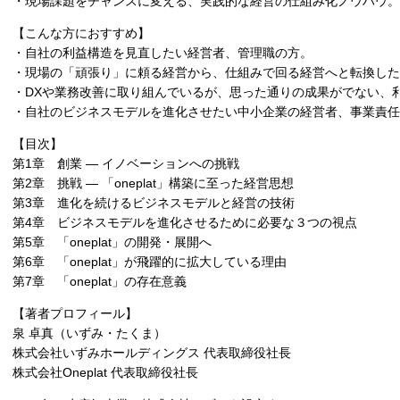
・現場課題をチャンスに変える、実践的な経営の仕組み化ノウハウ。
【こんな方におすすめ】
・自社の利益構造を見直したい経営者、管理職の方。
・現場の「頑張り」に頼る経営から、仕組みで回る経営へと転換した
・DXや業務改善に取り組んでいるが、思った通りの成果がでない、
・自社のビジネスモデルを進化させたい中小企業の経営者、事業責任
【目次】
第1章 創業 ― イノベーションへの挑戦
第2章 挑戦 ― 「oneplat」構築に至った経営思想
第3章 進化を続けるビジネスモデルと経営の技術
第4章 ビジネスモデルを進化させるために必要な３つの視点
第5章 「oneplat」の開発・展開へ
第6章 「oneplat」が飛躍的に拡大している理由
第7章 「oneplat」の存在意義
【著者プロフィール】
泉 卓真（いずみ・たくま）
株式会社いずみホールディングス 代表取締役社長
株式会社Oneplat 代表取締役社長