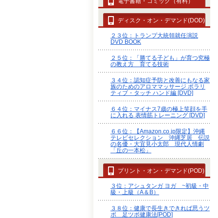
電子書籍・コミック（有料）
ディスク・オン・デマンド(DOD)
２３位：トランプ大統領就任演説
DVD BOOK
２５位：「勝てる子ども」が育つ究極
の教え方 育てる技術
３４位：認知症予防と改善にもなる家
族のためのアロママッサージ ポラリ
ティブ・タッチ ハンド編 [DVD]
６４位：マイナス7歳の極上笑顔を手
に入れる 表情筋トレーニング [DVD]
６６位：【Amazon.co.jp限定】沖縄
テレビセレクション 沖縄芝居 伝説
の名優・大宜見小太郎 現代人情劇
「丘の一本松」
プリント・オン・デマンド(POD)
３位：アシュタンガ ヨガ ~初級・中
級・上級（A＆B）
３８位：健康で長生きできれば思うツ
ボ 足ツボ健康法[POD]