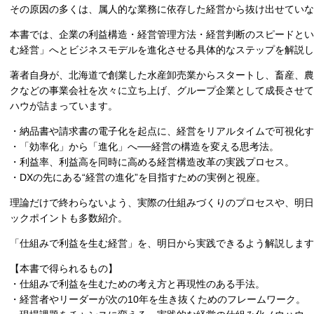
その原因の多くは、属人的な業務に依存した経営から抜け出せていな
本書では、企業の利益構造・経営管理方法・経営判断のスピードとい
む経営」へとビジネスモデルを進化させる具体的なステップを解説し
著者自身が、北海道で創業した水産卸売業からスタートし、畜産、農
クなどの事業会社を次々に立ち上げ、グループ企業として成長させて
ハウが詰まっています。
・納品書や請求書の電子化を起点に、経営をリアルタイムで可視化す
・「効率化」から「進化」へ──経営の構造を変える思考法。
・利益率、利益高を同時に高める経営構造改革の実践プロセス。
・DXの先にある“経営の進化”を目指すための実例と視座。
理論だけで終わらないよう、実際の仕組みづくりのプロセスや、明日
ックポイントも多数紹介。
「仕組みで利益を生む経営」を、明日から実践できるよう解説します
【本書で得られるもの】
・仕組みで利益を生むための考え方と再現性のある手法。
・経営者やリーダーが次の10年を生き抜くためのフレームワーク。