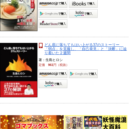
どん底に落ちてもはい上がる37のストーリー
「弱点」を克服し、「自己発見」と「決断」に辿
り着いた２週間
著：生島ヒロシ
定価
961
円（税抜）