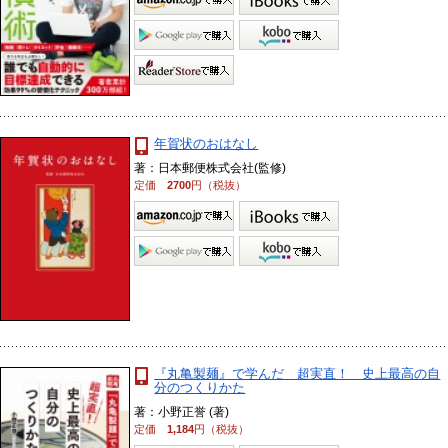
年賀状のおはなし
著：日本郵便株式会社(監修)
定価
2700
円（税抜）
『丸亀製麺』で学んだ 超実直！ 史上最高の自
分のつくりかた
著：小野正誉 (著)
定価
1,184
円（税抜）