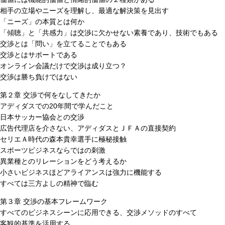
相手の立場やニーズを理解し、最適な解決策を見出す
「ニーズ」の本質とは何か
「傾聴」と「共感力」は交渉に欠かせない素養であり、技術でもある
交渉とは「問い」を立てることでもある
交渉とはサポートである
オンライン会議だけで交渉は成り立つ？
交渉は勝ち負けではない
第２章 交渉で何をなしてきたか
アディダスでの20年間で学んだこと
日本サッカー協会との交渉
広告代理店を介さない、アディダスとＪＦＡの直接契約
セリエＡ時代の森本貴幸選手に極秘接触
スポーツビジネスならではの刺激
異業種とのリレーションをどう考えるか
小さいビジネスほどアライアンスは強力に機能する
すべては三方よしの精神で臨む
第３章 交渉の基本フレームワーク
すべてのビジネスシーンに応用できる、交渉メソッドのすべて
客観的基準を活用する