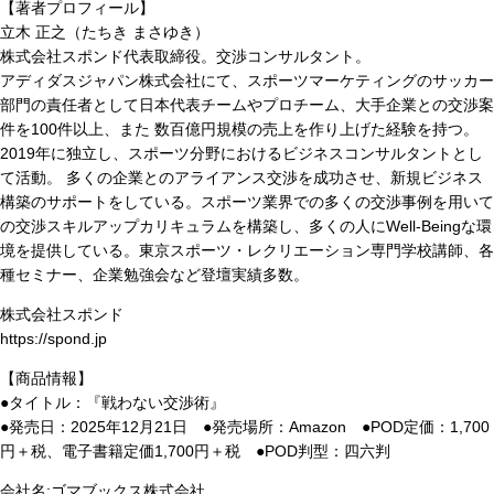
【著者プロフィール】
⽴⽊ 正之（たちき まさゆき）
株式会社スポンド代表取締役。交渉コンサルタント。
アディダスジャパン株式会社にて、スポーツマーケティングのサッカー
部⾨の責任者として⽇本代表チームやプロチーム、⼤⼿企業との交渉案
件を100件以上、また 数百億円規模の売上を作り上げた経験を持つ。
2019年に独⽴し、スポーツ分野におけるビジネスコンサルタントとし
て活動。 多くの企業とのアライアンス交渉を成功させ、新規ビジネス
構築のサポートをしている。スポーツ業界での多くの交渉事例を⽤いて
の交渉スキルアップカリキュラムを構築し、多くの⼈にWell-Beingな環
境を提供している。東京スポーツ・レクリエーション専⾨学校講師、各
種セミナー、企業勉強会など登壇実績多数。
株式会社スポンド
https://spond.jp
【商品情報】
●タイトル：『戦わない交渉術』
●発売日：2025年12月21日 ●発売場所：Amazon ●POD定価：1,700
円＋税、電子書籍定価1,700円＋税 ●POD判型：四六判
会社名:ゴマブックス株式会社