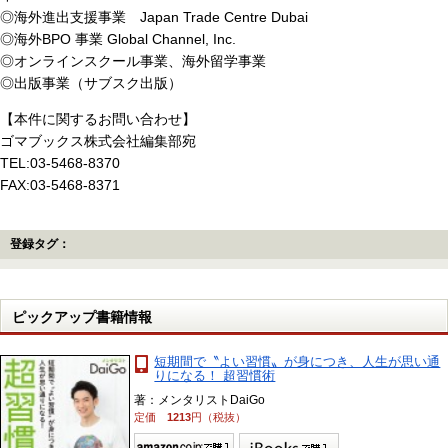
◎海外進出支援事業 Japan Trade Centre Dubai
◎海外BPO 事業 Global Channel, Inc.
◎オンラインスクール事業、海外留学事業
◎出版事業（サブスク出版）
【本件に関するお問い合わせ】
ゴマブックス株式会社編集部宛
TEL:03-5468-8370
FAX:03-5468-8371
登録タグ：
ピックアップ書籍情報
短期間で〝よい習慣〟が身につき、人生が思い通
りになる！ 超習慣術
著：メンタリストDaiGo
定価
1213
円（税抜）