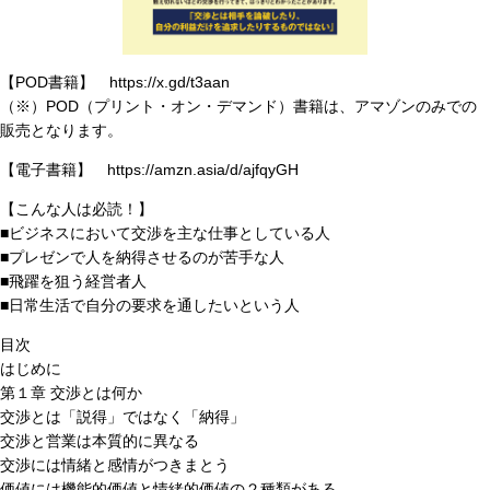
【POD書籍】 https://x.gd/t3aan
（※）POD（プリント・オン・デマンド）書籍は、アマゾンのみでの
販売となります。
【電子書籍】 https://amzn.asia/d/ajfqyGH
【こんな人は必読！】
■ビジネスにおいて交渉を主な仕事としている人
■プレゼンで人を納得させるのが苦手な人
■飛躍を狙う経営者人
■日常生活で自分の要求を通したいという人
目次
はじめに
第１章 交渉とは何か
交渉とは「説得」ではなく「納得」
交渉と営業は本質的に異なる
交渉には情緒と感情がつきまとう
価値には機能的価値と情緒的価値の２種類がある