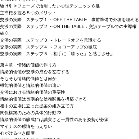
駆け引きフェーズで活用したい心理テクニック８選
主導権を握る５つのメリット
交渉の実際 ステップ１ ～OFF THE TABLE：事前準備で外堀を埋める
交渉の実際 ステップ２ ～ON THE TABLE：交渉テーブルでの主導権
確立
交渉の実際 ステップ３ ～トレードオフを意識する
交渉の実際 ステップ４ ～フォローアップの徹底
交渉の実際 ステップ５ ～相手に「勝った」と感じさせよ
第４章 情緒的価値の作り方
情緒的価値が交渉の成否を左右する
そもそも情緒的価値とは何か
機能的価値と情緒的価値の違い
交渉における情緒的価値の重要性
情緒的価値は長期的な信頼関係を構築できる
相手の立場に立った提案の組み立て方
関係構築のための具体的行動23
情緒的価値の醸成には誠実さと一貫性のある姿勢が必須
マイナスの感情を与えない
心がけるべき態度