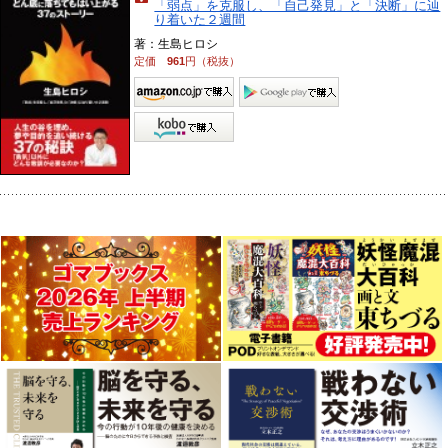
「弱点」を克服し、「自己発見」と「決断」に辿
り着いた２週間
著：生島ヒロシ
定価
961
円（税抜）