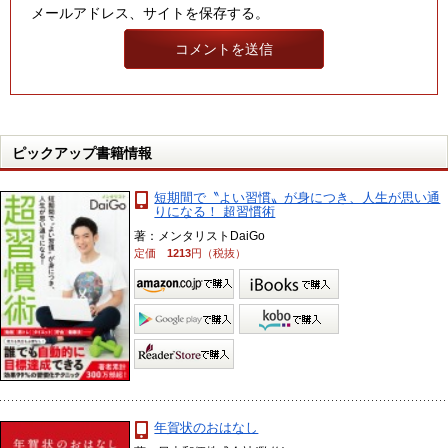
メールアドレス、サイトを保存する。
ピックアップ書籍情報
短期間で〝よい習慣〟が身につき、人生が思い通
りになる！ 超習慣術
著：メンタリストDaiGo
定価
1213
円（税抜）
年賀状のおはなし