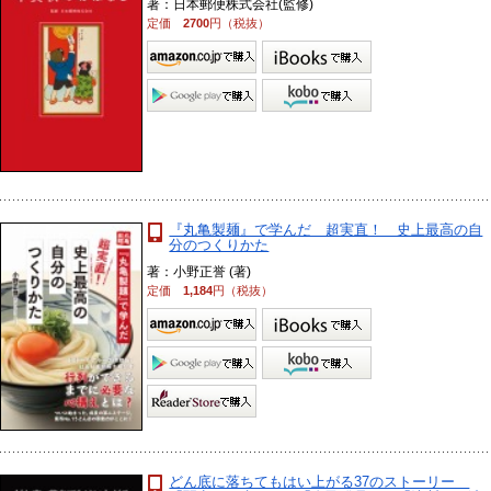
著：日本郵便株式会社(監修)
定価
2700
円（税抜）
『丸亀製麺』で学んだ 超実直！ 史上最高の自
分のつくりかた
著：小野正誉 (著)
定価
1,184
円（税抜）
どん底に落ちてもはい上がる37のストーリー