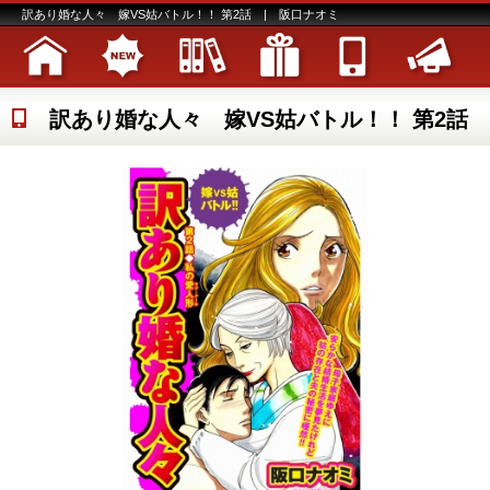
訳あり婚な人々 嫁VS姑バトル！！ 第2話 | 阪口ナオミ
訳あり婚な人々 嫁VS姑バトル！！ 第2話