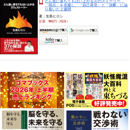
どん底に落ちてもはい上がる37のストーリー
「弱点」を克服し、「自己発見」と「決断」に辿
り着いた２週間
著：生島ヒロシ
定価
961
円（税抜）