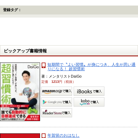
登録タグ：
ピックアップ書籍情報
短期間で〝よい習慣〟が身につき、人生が思い通
りになる！ 超習慣術
著：メンタリストDaiGo
定価
1213
円（税抜）
年賀状のおはなし