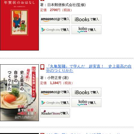
著：日本郵便株式会社(監修)
定価
2700
円（税抜）
『丸亀製麺』で学んだ 超実直！ 史上最高の自
分のつくりかた
著：小野正誉 (著)
定価
1,184
円（税抜）