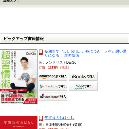
登録タグ：
ピックアップ書籍情報
短期間で〝よい習慣〟が身につき、人生が思い通
りになる！ 超習慣術
著：メンタリストDaiGo
定価
1213
円（税抜）
年賀状のおはなし
著：日本郵便株式会社(監修)