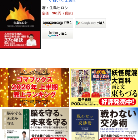
り着いた２週間
著：生島ヒロシ
定価
961
円（税抜）