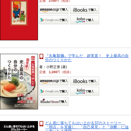
定価
2700
円（税抜）
『丸亀製麺』で学んだ 超実直！ 史上最高の自
分のつくりかた
著：小野正誉 (著)
定価
1,184
円（税抜）
どん底に落ちてもはい上がる37のストーリー
「弱点」を克服し、「自己発見」と「決断」に辿