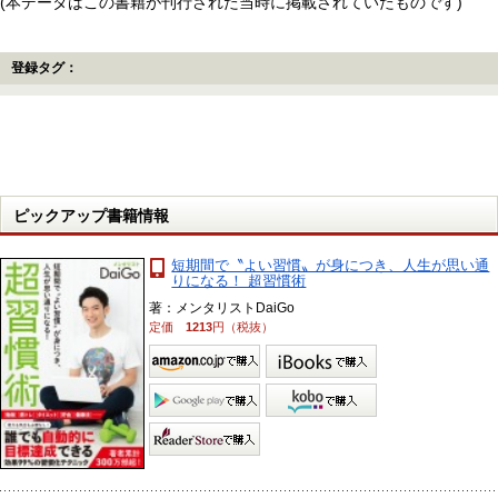
(本データはこの書籍が刊行された当時に掲載されていたものです)
登録タグ：
ピックアップ書籍情報
短期間で〝よい習慣〟が身につき、人生が思い通
りになる！ 超習慣術
著：メンタリストDaiGo
定価
1213
円（税抜）