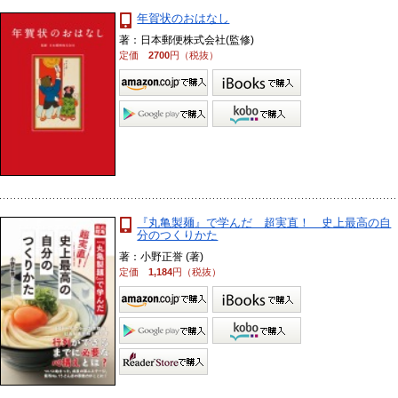
年賀状のおはなし
著：日本郵便株式会社(監修)
定価
2700
円（税抜）
『丸亀製麺』で学んだ 超実直！ 史上最高の自
分のつくりかた
著：小野正誉 (著)
定価
1,184
円（税抜）