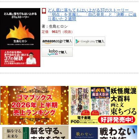
どん底に落ちてもはい上がる37のストーリー
「弱点」を克服し、「自己発見」と「決断」に辿
り着いた２週間
著：生島ヒロシ
定価
961
円（税抜）