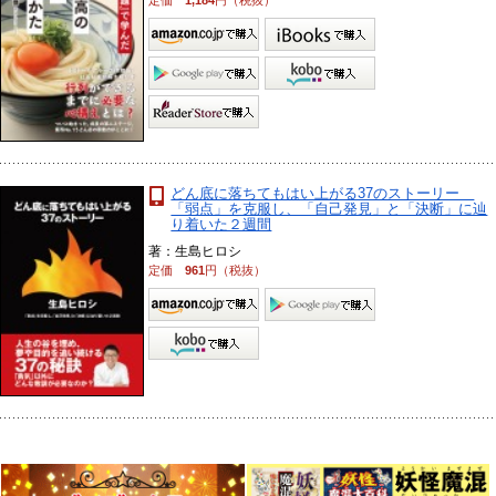
定価
1,184
円（税抜）
どん底に落ちてもはい上がる37のストーリー
「弱点」を克服し、「自己発見」と「決断」に辿
り着いた２週間
著：生島ヒロシ
定価
961
円（税抜）