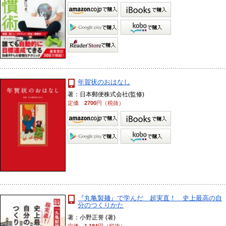
年賀状のおはなし
著：日本郵便株式会社(監修)
定価
2700
円（税抜）
『丸亀製麺』で学んだ 超実直！ 史上最高の自
分のつくりかた
著：小野正誉 (著)