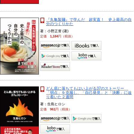
『丸亀製麺』で学んだ 超実直！ 史上最高の自
分のつくりかた
著：小野正誉 (著)
定価
1,184
円（税抜）
どん底に落ちてもはい上がる37のストーリー
「弱点」を克服し、「自己発見」と「決断」に辿
り着いた２週間
著：生島ヒロシ
定価
961
円（税抜）