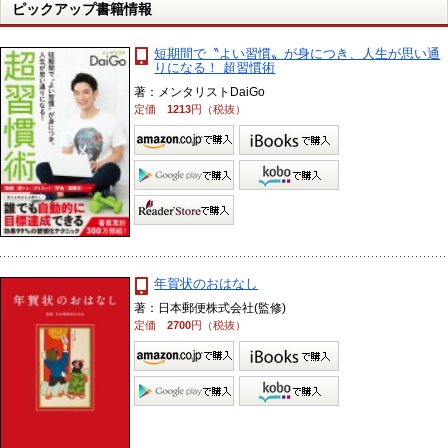
ピックアップ書籍情報
短期間で〝よい習慣〟が身につき、人生が思い通
りになる！ 超習慣術
著：メンタリストDaiGo
定価
1213
円（税抜）
年賀状のおはなし
著：日本郵便株式会社(監修)
定価
2700
円（税抜）