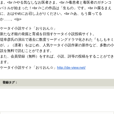
ま。<br />やる気なしなお医者さま。<br />毒患者と毒医者のガチンコ
バトルが始まった！<br />この作品は「生もの」です。<br />腐るまえ
に、おはやめにお召し上がりください。<br />あ、もう腐ってる
か……。</p>
ケータイ小説サイト「おりおん☆」
新たな才能の発掘と育成を目指すケータイ小説投稿サイト。
堤幸彦氏の演出で過去に数度リーディングドラマ化された『もしもキミ
が。』（凛著）をはじめ、人気ケータイ小説作家の新作など、多数の小
説を無料で読むことができます。
また、会員登録（無料）をすれば、小説、詩等の投稿をすることができ
ます。
ケータイ小説サイト「おりおん☆」
http://de-view.net/
登録タグ：