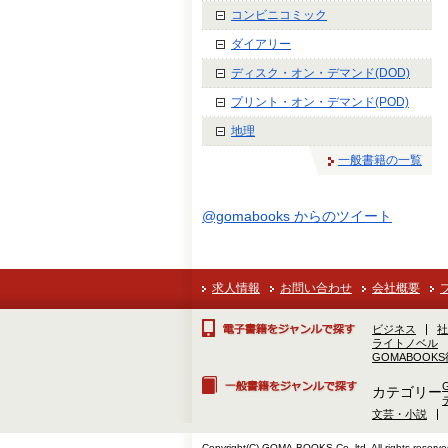
コンビニコミック
ダイアリー
ディスク・オン・デマンド(DOD)
プリント・オン・デマンド(POD)
地理
一般書籍の一覧
@gomabooks からのツイート
求人情報
お問い合わせ
会社概要
ビジネス
社
ライトノベル
GOMABOOK
カテゴリー
文芸・小説
Copyright(C) GOMA-BOOKS Co.,ltd. All rights reserve