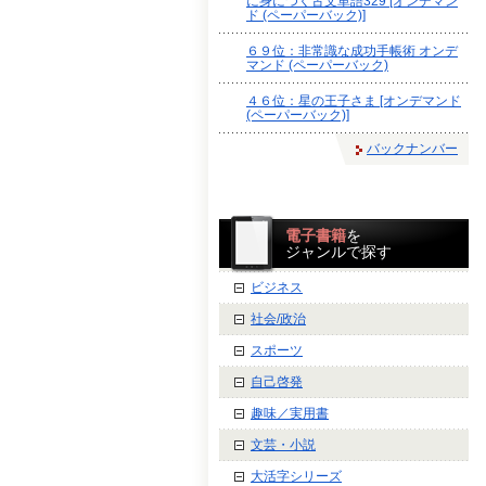
に身につく古文単語329 [オンデマン
ド (ペーパーバック)]
６９位：非常識な成功手帳術 オンデ
マンド (ペーパーバック)
４６位：星の王子さま [オンデマンド
(ペーパーバック)]
バックナンバー
電子書籍
を
ジャンルで探す
ビジネス
社会/政治
スポーツ
自己啓発
趣味／実用書
文芸・小説
大活字シリーズ