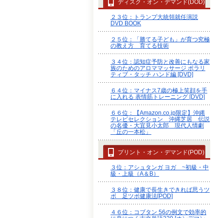
ディスク・オン・デマンド(DOD)
２３位：トランプ大統領就任演説
DVD BOOK
２５位：「勝てる子ども」が育つ究極
の教え方 育てる技術
３４位：認知症予防と改善にもなる家
族のためのアロママッサージ ポラリ
ティブ・タッチ ハンド編 [DVD]
６４位：マイナス7歳の極上笑顔を手
に入れる 表情筋トレーニング [DVD]
６６位：【Amazon.co.jp限定】沖縄
テレビセレクション 沖縄芝居 伝説
の名優・大宜見小太郎 現代人情劇
「丘の一本松」
プリント・オン・デマンド(POD)
３位：アシュタンガ ヨガ ~初級・中
級・上級（A＆B）
３８位：健康で長生きできれば思うツ
ボ 足ツボ健康法[POD]
４６位：コブタン 56の例文で効率的