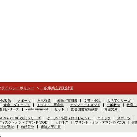
プライバシーポリシー
一般事業主行動計画
会/政治
スポーツ
自己啓発
趣味／実用書
文芸・小説
大活字シリーズ
健康・ダイエット
イラスト・写真集
エンターテイメント
一般教養
教育・
S復刊シリーズ
kindle unlimited
セット
国会図書館所蔵書
青空文庫
GOMABOOKS復刊シリーズ
ケータイ小説（おりおん☆）
コミック
スポーツ
ディスク・オン・デマンド(DOD)
ビジネス
プリント・オン・デマンド(POD)
健
社会/政治
自己啓発
趣味／実用書
d.