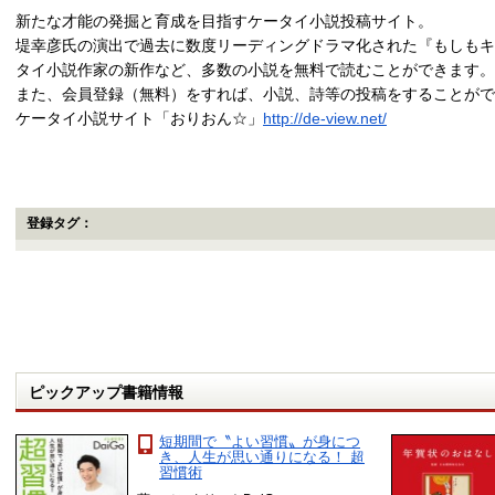
新たな才能の発掘と育成を目指すケータイ小説投稿サイト。
堤幸彦氏の演出で過去に数度リーディングドラマ化された『もしもキ
タイ小説作家の新作など、多数の小説を無料で読むことができます。
また、会員登録（無料）をすれば、小説、詩等の投稿をすることがで
ケータイ小説サイト「おりおん☆」
http://de-view.net/
登録タグ：
ピックアップ書籍情報
短期間で〝よい習慣〟が身につ
き、人生が思い通りになる！ 超
習慣術