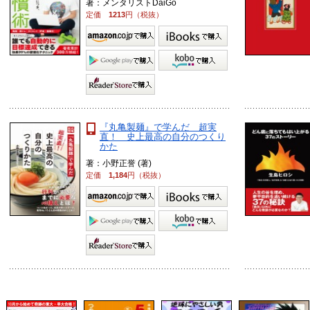
著：メンタリストDaiGo
定価
1213
円（税抜）
『丸亀製麺』で学んだ 超実
直！ 史上最高の自分のつくり
かた
著：小野正誉 (著)
定価
1,184
円（税抜）