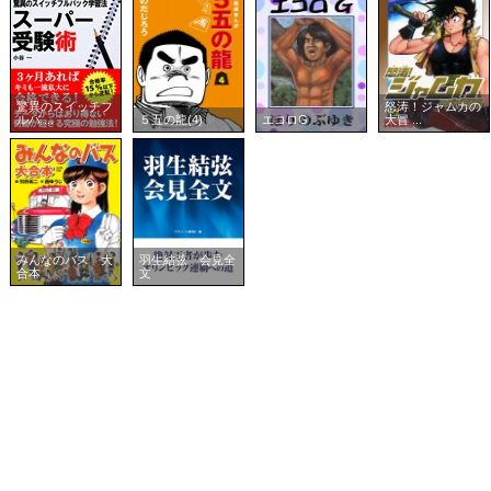
驚異のスイッチフ
怒涛！ジャムカの
ルバ ...
５五の龍(4)
エコロG
大冒 ...
みんなのバス 大
羽生結弦 会見全
合本
文