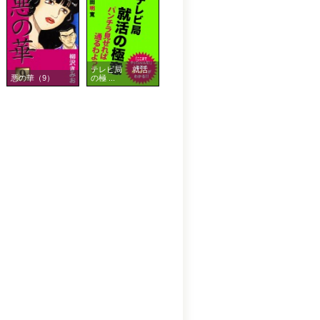
テレビ局 就活
悪の華（9）
の極 ...