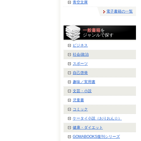
青空文庫
電子書籍の一覧
一般書籍
を
ジャンルで探す
ビジネス
社会/政治
スポーツ
自己啓発
趣味／実用書
文芸・小説
児童書
コミック
ケータイ小説（おりおん☆）
健康・ダイエット
GOMABOOKS復刊シリーズ