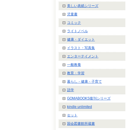
美しい表紙シリーズ
児童書
コミック
ライトノベル
健康・ダイエット
イラスト・写真集
エンターテイメント
一般教養
教育・学習
暮らし・健康・子育て
語学
GOMABOOKS復刊シリーズ
kindle unlimited
セット
国会図書館所蔵書