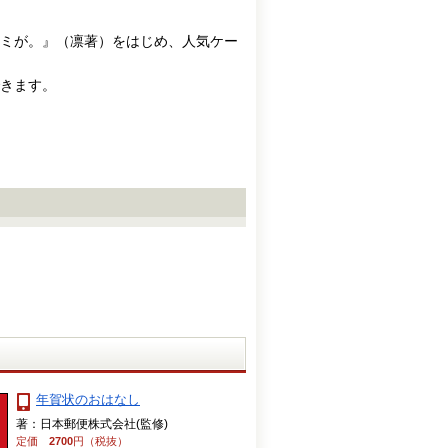
ミが。』（凛著）をはじめ、人気ケー
きます。
年賀状のおはなし
著：日本郵便株式会社(監修)
定価
2700
円（税抜）