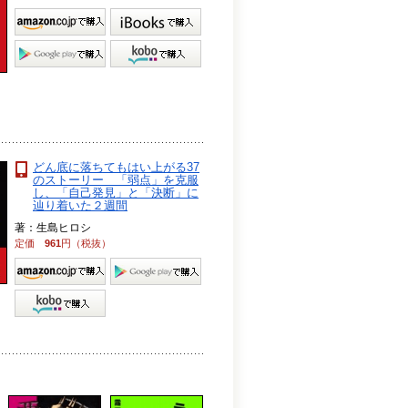
どん底に落ちてもはい上がる37
のストーリー 「弱点」を克服
し、「自己発見」と「決断」に
辿り着いた２週間
著：生島ヒロシ
定価
961
円（税抜）