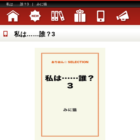
私は……誰？3 | みに猫
私は……誰？3