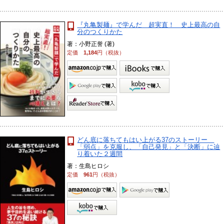
『丸亀製麺』で学んだ 超実直！ 史上最高の自
分のつくりかた
著：小野正誉 (著)
定価
1,184
円（税抜）
どん底に落ちてもはい上がる37のストーリー
「弱点」を克服し、「自己発見」と「決断」に辿
り着いた２週間
著：生島ヒロシ
定価
961
円（税抜）