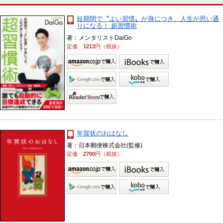
短期間で〝よい習慣〟が身につき、人生が思い通
りになる！ 超習慣術
著：メンタリストDaiGo
定価
1213
円（税抜）
年賀状のおはなし
著：日本郵便株式会社(監修)
定価
2700
円（税抜）