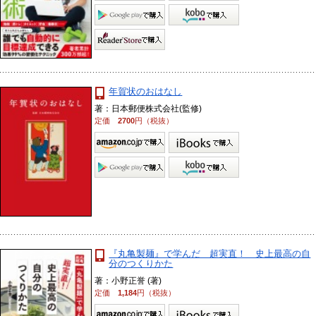
年賀状のおはなし
著：日本郵便株式会社(監修)
定価
2700
円（税抜）
『丸亀製麺』で学んだ 超実直！ 史上最高の自
分のつくりかた
著：小野正誉 (著)
定価
1,184
円（税抜）