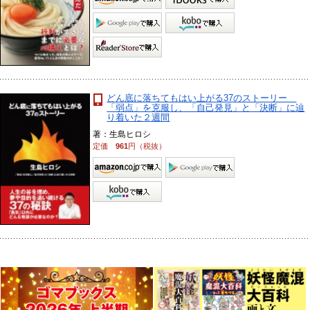
どん底に落ちてもはい上がる37のストーリー
「弱点」を克服し、「自己発見」と「決断」に辿
り着いた２週間
著：生島ヒロシ
定価
961
円（税抜）