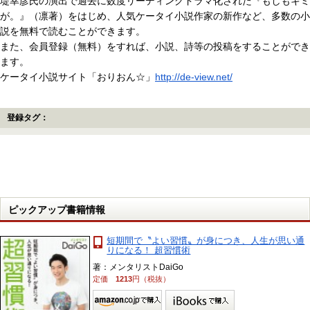
堤幸彦氏の演出で過去に数度リーディングドラマ化された『もしもキミ
が。』（凛著）をはじめ、人気ケータイ小説作家の新作など、多数の小
説を無料で読むことができます。
また、会員登録（無料）をすれば、小説、詩等の投稿をすることができ
ます。
ケータイ小説サイト「おりおん☆」
http://de-view.net/
登録タグ：
ピックアップ書籍情報
短期間で〝よい習慣〟が身につき、人生が思い通
りになる！ 超習慣術
著：メンタリストDaiGo
定価
1213
円（税抜）