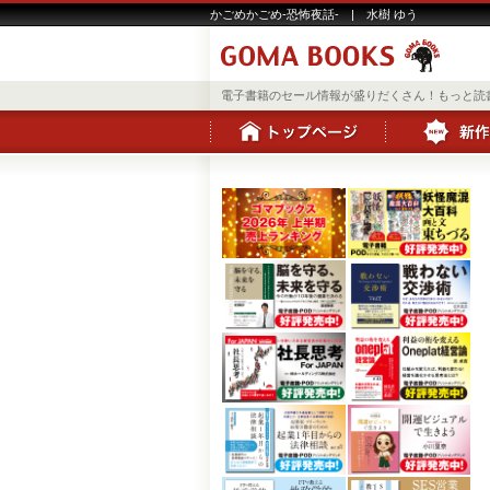
かごめかごめ-恐怖夜話- | 水樹 ゆう
電子書籍のセール情報が盛りだくさん！もっと読