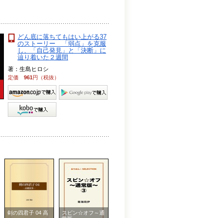
どん底に落ちてもはい上がる37
のストーリー 「弱点」を克服
し、「自己発見」と「決断」に
辿り着いた２週間
著：生島ヒロシ
定価
961
円（税抜）
剣の四君子 04 高
スピン☆オフ～通