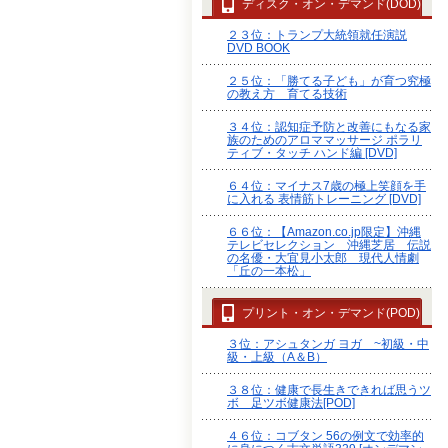
ディスク・オン・デマンド(DOD)
２３位：トランプ大統領就任演説
DVD BOOK
２５位：「勝てる子ども」が育つ究極
の教え方 育てる技術
３４位：認知症予防と改善にもなる家
族のためのアロママッサージ ポラリ
ティブ・タッチ ハンド編 [DVD]
６４位：マイナス7歳の極上笑顔を手
に入れる 表情筋トレーニング [DVD]
６６位：【Amazon.co.jp限定】沖縄
テレビセレクション 沖縄芝居 伝説
の名優・大宜見小太郎 現代人情劇
「丘の一本松」
プリント・オン・デマンド(POD)
３位：アシュタンガ ヨガ ~初級・中
級・上級（A＆B）
３８位：健康で長生きできれば思うツ
ボ 足ツボ健康法[POD]
４６位：コブタン 56の例文で効率的