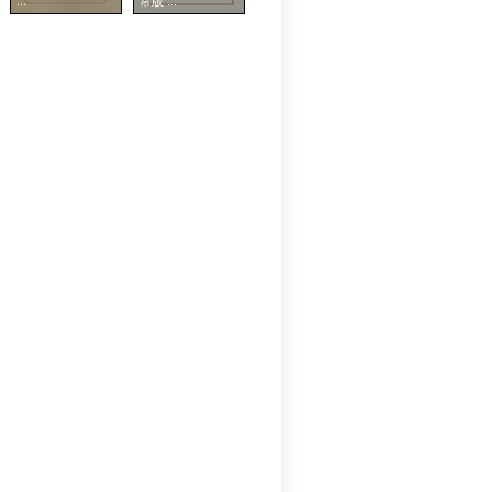
...
常版 ...