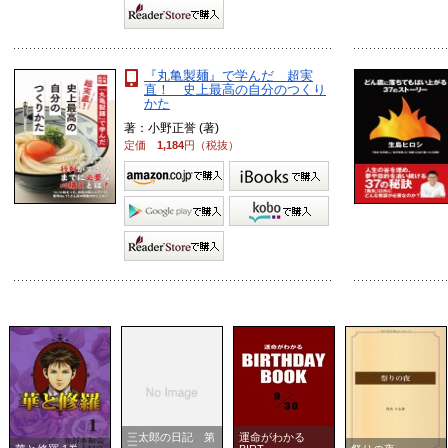
『丸亀製麺』で学んだ 超実
直！ 史上最高の自分のつくり
かた
著：小野正誉 (著)
定価
1,184
円（税抜）
三太郎の日記 第
運命がわかる