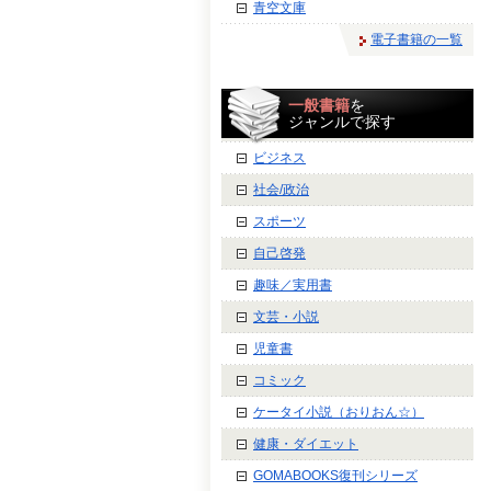
青空文庫
電子書籍の一覧
一般書籍
を
ジャンルで探す
ビジネス
社会/政治
スポーツ
自己啓発
趣味／実用書
文芸・小説
児童書
コミック
ケータイ小説（おりおん☆）
健康・ダイエット
GOMABOOKS復刊シリーズ