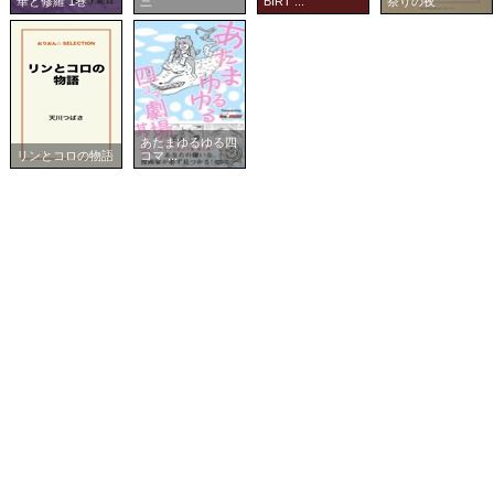
華と修羅 1巻
三
BIRT ...
祭りの夜
あたまゆるゆる四
リンとコロの物語
コマ ...