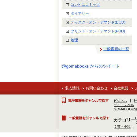
コンビニコミック
ダイアリー
ディスク・オン・デマンド(DOD)
プリント・オン・デマンド(POD)
地理
一般書籍の一覧
@gomabooks からのツイート
求人情報
お問い合わせ
会社概要
ビジネス
社
ライトノベル
GOMABOOK
カテゴリー
文芸・小説
Copyright(C) GOMA-BOOKS Co.,ltd. All rights reserve