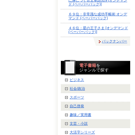
に身につく古文単語329 [オンデマン
ド (ペーパーバック)]
６９位：非常識な成功手帳術 オンデ
マンド (ペーパーバック)
４６位：星の王子さま [オンデマンド
(ペーパーバック)]
バックナンバー
電子書籍
を
ジャンルで探す
ビジネス
社会/政治
スポーツ
自己啓発
趣味／実用書
文芸・小説
大活字シリーズ