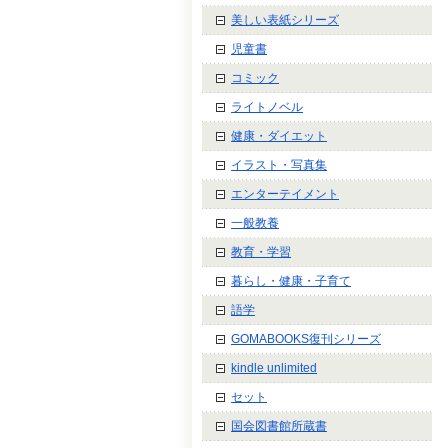
美しい表紙シリーズ
児童書
コミック
ライトノベル
健康・ダイエット
イラスト・写真集
エンターテイメント
一般教養
教育・学習
暮らし・健康・子育て
語学
GOMABOOKS復刊シリーズ
kindle unlimited
セット
国会図書館所蔵書