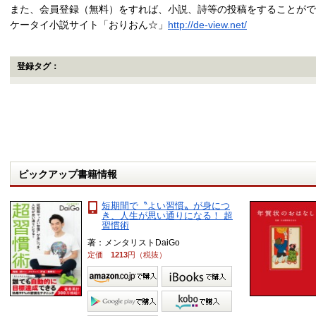
また、会員登録（無料）をすれば、小説、詩等の投稿をすることがで
ケータイ小説サイト「おりおん☆」
http://de-view.net/
登録タグ：
ピックアップ書籍情報
短期間で〝よい習慣〟が身につ
き、人生が思い通りになる！ 超
習慣術
著：メンタリストDaiGo
定価
1213
円（税抜）