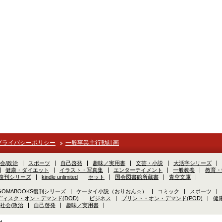
プライバシーポリシー
一般事業主行動計画
会/政治
スポーツ
自己啓発
趣味／実用書
文芸・小説
大活字シリーズ
健康・ダイエット
イラスト・写真集
エンターテイメント
一般教養
教育・
S復刊シリーズ
kindle unlimited
セット
国会図書館所蔵書
青空文庫
GOMABOOKS復刊シリーズ
ケータイ小説（おりおん☆）
コミック
スポーツ
ディスク・オン・デマンド(DOD)
ビジネス
プリント・オン・デマンド(POD)
健
社会/政治
自己啓発
趣味／実用書
d.