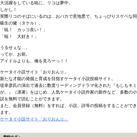
大活躍をしている暁に、リコは夢中。
しかし！
実際リコのそばにいるのは…おバカで意地悪で、ちょっぴりスケベな同
級生の健（タケル）。
「暁！ カッコ良い！」
「暁！ 大好き！」
うるせぇな…。
ってか、お前。
アイドルよりも、俺を見ろーっ！！
ケータイ小説サイト「おりおん☆」
新たな才能の発掘と育成を目指すケータイ小説投稿サイト。
堤幸彦氏の演出で過去に数度リーディングドラマ化された『もしもキミ
が。』（凛著）をはじめ、人気ケータイ小説作家の新作など、多数の小
説を無料で読むことができます。
また、会員登録（無料）をすれば、小説、詩等の投稿をすることができ
ます。
ケータイ小説サイト「おりおん☆」