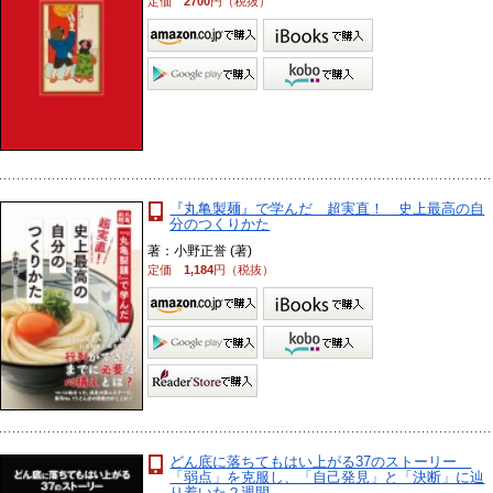
定価
2700
円（税抜）
『丸亀製麺』で学んだ 超実直！ 史上最高の自
分のつくりかた
著：小野正誉 (著)
定価
1,184
円（税抜）
どん底に落ちてもはい上がる37のストーリー
「弱点」を克服し、「自己発見」と「決断」に辿
り着いた２週間