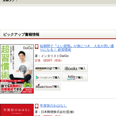
登録タグ：
ピックアップ書籍情報
短期間で〝よい習慣〟が身につき、人生が思い通
りになる！ 超習慣術
著：メンタリストDaiGo
定価
1213
円（税抜）
年賀状のおはなし
著：日本郵便株式会社(監修)