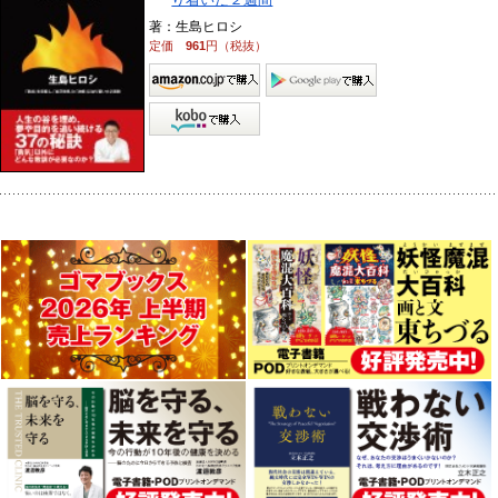
著：生島ヒロシ
定価
961
円（税抜）