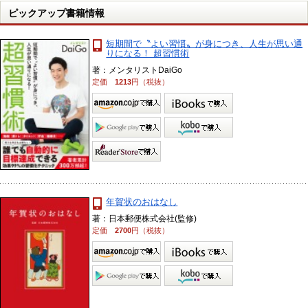
ピックアップ書籍情報
短期間で〝よい習慣〟が身につき、人生が思い通
りになる！ 超習慣術
著：メンタリストDaiGo
定価
1213
円（税抜）
年賀状のおはなし
著：日本郵便株式会社(監修)
定価
2700
円（税抜）