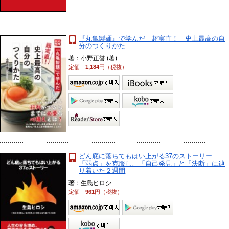
『丸亀製麺』で学んだ 超実直！ 史上最高の自
分のつくりかた
著：小野正誉 (著)
定価
1,184
円（税抜）
どん底に落ちてもはい上がる37のストーリー
「弱点」を克服し、「自己発見」と「決断」に辿
り着いた２週間
著：生島ヒロシ
定価
961
円（税抜）