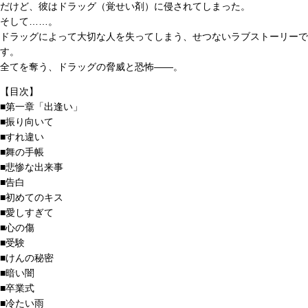
だけど、彼はドラッグ（覚せい剤）に侵されてしまった。
そして……。
ドラッグによって大切な人を失ってしまう、せつないラブストーリーで
す。
全てを奪う、ドラッグの脅威と恐怖――。
【目次】
■第一章「出逢い」
■振り向いて
■すれ違い
■舞の手帳
■悲惨な出来事
■告白
■初めてのキス
■愛しすぎて
■心の傷
■受験
■けんの秘密
■暗い闇
■卒業式
■冷たい雨