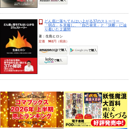
どん底に落ちてもはい上がる37のストーリー
「弱点」を克服し、「自己発見」と「決断」に辿
り着いた２週間
著：生島ヒロシ
定価
961
円（税抜）