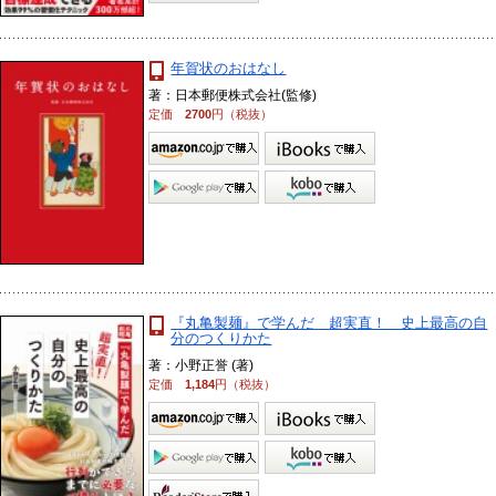
年賀状のおはなし
著：日本郵便株式会社(監修)
定価
2700
円（税抜）
『丸亀製麺』で学んだ 超実直！ 史上最高の自
分のつくりかた
著：小野正誉 (著)
定価
1,184
円（税抜）