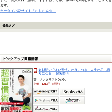
ます。
ケータイ小説サイト「おりおん☆」
登録タグ：
ピックアップ書籍情報
短期間で〝よい習慣〟が身につき、人生が思い通
りになる！ 超習慣術
著：メンタリストDaiGo
定価
1213
円（税抜）