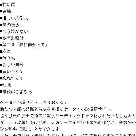
■甘い罠
■逮捕
■淋しい入学式
■夢の続き
■もう泣かない
■少年刑務所
■第二章「夢に向かって」
■友達
■旅立ち
■新しい自分
■逢いたくて
■忘れたくて
■幻覚
■最後のさよなら
ケータイ小説サイト「おりおん☆」
新たな才能の発掘と育成を目指すケータイ小説投稿サイト。
堤幸彦氏の演出で過去に数度リーディングドラマ化された『もしもキミ
が。』（凛著）をはじめ、人気ケータイ小説作家の新作など、多数の小
説を無料で読むことができます。
また、会員登録（無料）をすれば、小説、詩等の投稿をすることができ