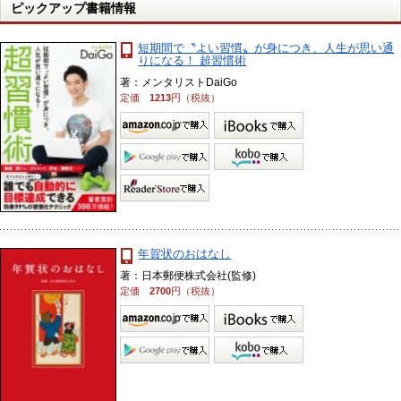
ピックアップ書籍情報
短期間で〝よい習慣〟が身につき、人生が思い通
りになる！ 超習慣術
著：メンタリストDaiGo
定価
1213
円（税抜）
年賀状のおはなし
著：日本郵便株式会社(監修)
定価
2700
円（税抜）