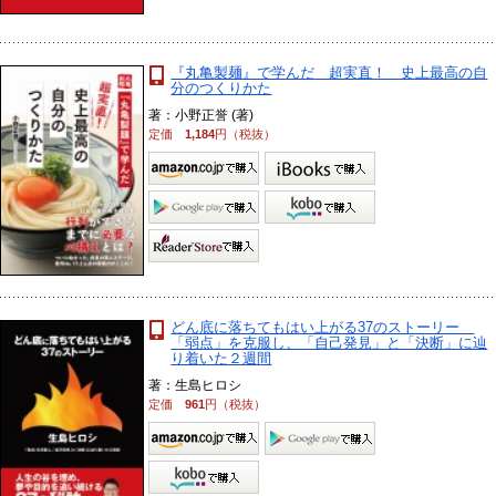
『丸亀製麺』で学んだ 超実直！ 史上最高の自
分のつくりかた
著：小野正誉 (著)
定価
1,184
円（税抜）
どん底に落ちてもはい上がる37のストーリー
「弱点」を克服し、「自己発見」と「決断」に辿
り着いた２週間
著：生島ヒロシ
定価
961
円（税抜）