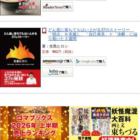
どん底に落ちてもはい上がる37のストーリー
「弱点」を克服し、「自己発見」と「決断」に辿
り着いた２週間
著：生島ヒロシ
定価
961
円（税抜）