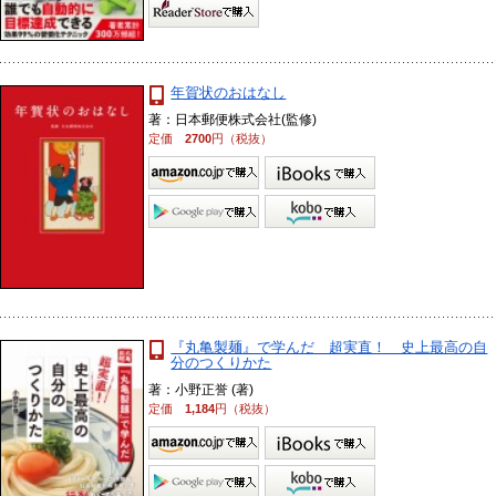
年賀状のおはなし
著：日本郵便株式会社(監修)
定価
2700
円（税抜）
『丸亀製麺』で学んだ 超実直！ 史上最高の自
分のつくりかた
著：小野正誉 (著)
定価
1,184
円（税抜）