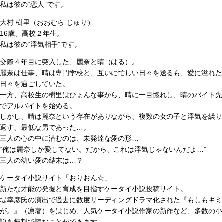
私は彼の“恋人”です。
大村 樹里（おおむら じゅり）
16歳、高校２年生。
私は彼の“浮気相手”です。
交際４年目に突入した、麗奈と晴（はる）。
麗奈は仕事、晴は専門学校と、互いに忙しい日々を送るも、愛に溢れた
日々を過ごしていた。
一方、高校生の樹里はひょんな事から、晴に一目惚れし、晴のバイト先
でアルバイトを始める。
しかし、晴は麗奈という存在がありながら、複数の女の子と浮気を繰り
返す、最低な男であった…。
三人の心の中に潜むのは、未発達な愛の形…
“俺は麗奈しか愛してない。だから、これは浮気じゃないんだよ…”
三人の幼い愛の結末は…？
ケータイ小説サイト「おりおん☆」
新たな才能の発掘と育成を目指すケータイ小説投稿サイト。
堤幸彦氏の演出で過去に数度リーディングドラマ化された『もしもキミ
が。』（凛著）をはじめ、人気ケータイ小説作家の新作など、多数の小
説を無料で読むことができます。