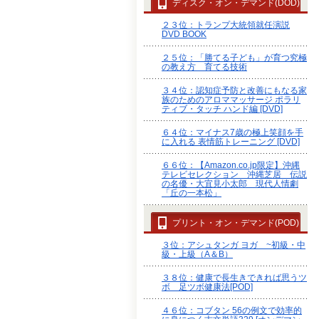
ディスク・オン・デマンド(DOD)
２３位：トランプ大統領就任演説
DVD BOOK
２５位：「勝てる子ども」が育つ究極
の教え方 育てる技術
３４位：認知症予防と改善にもなる家
族のためのアロママッサージ ポラリ
ティブ・タッチ ハンド編 [DVD]
６４位：マイナス7歳の極上笑顔を手
に入れる 表情筋トレーニング [DVD]
６６位：【Amazon.co.jp限定】沖縄
テレビセレクション 沖縄芝居 伝説
の名優・大宜見小太郎 現代人情劇
「丘の一本松」
プリント・オン・デマンド(POD)
３位：アシュタンガ ヨガ ~初級・中
級・上級（A＆B）
３８位：健康で長生きできれば思うツ
ボ 足ツボ健康法[POD]
４６位：コブタン 56の例文で効率的