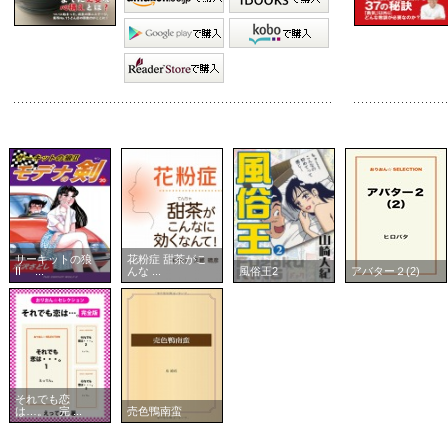
サーキットの狼
花粉症 甜茶がこ
II ...
んな ...
風俗王2
アバター２(2)
それでも恋
は…。 完 ...
売色鴨南蛮