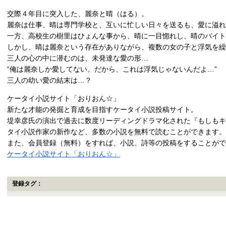
交際４年目に突入した、麗奈と晴（はる）。
麗奈は仕事、晴は専門学校と、互いに忙しい日々を送るも、愛に溢れ
一方、高校生の樹里はひょんな事から、晴に一目惚れし、晴のバイ
しかし、晴は麗奈という存在がありながら、複数の女の子と浮気を繰
三人の心の中に潜むのは、未発達な愛の形…
“俺は麗奈しか愛してない。だから、これは浮気じゃないんだよ…”
三人の幼い愛の結末は…？
ケータイ小説サイト「おりおん☆」
新たな才能の発掘と育成を目指すケータイ小説投稿サイト。
堤幸彦氏の演出で過去に数度リーディングドラマ化された『もしもキ
タイ小説作家の新作など、多数の小説を無料で読むことができます。
また、会員登録（無料）をすれば、小説、詩等の投稿をすることがで
ケータイ小説サイト「おりおん☆」
登録タグ：