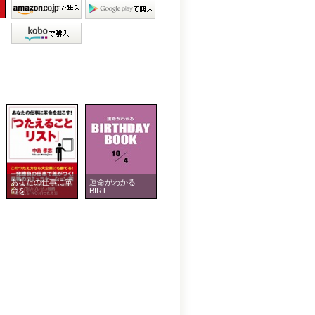
あなたの仕事に革
運命がわかる
命を ...
BIRT ...