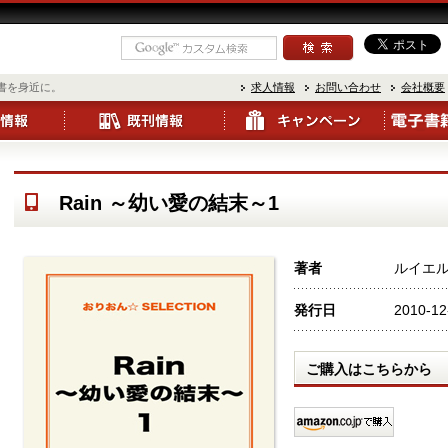
書を身近に。
求人情報
お問い合わせ
会社概要
Rain ～幼い愛の結末～1
著者
ルイエ
発行日
2010-12
ご購入はこちらから