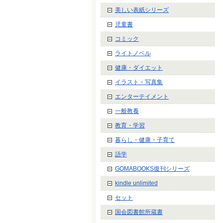
美しい表紙シリーズ
児童書
コミック
ライトノベル
健康・ダイエット
イラスト・写真集
エンターテイメント
一般教養
教育・学習
暮らし・健康・子育て
語学
GOMABOOKS復刊シリーズ
kindle unlimited
セット
国会図書館所蔵書