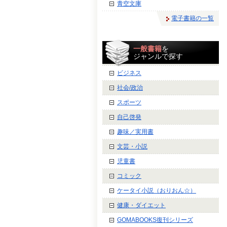
青空文庫
電子書籍の一覧
一般書籍
を
ジャンルで探す
ビジネス
社会/政治
スポーツ
自己啓発
趣味／実用書
文芸・小説
児童書
コミック
ケータイ小説（おりおん☆）
健康・ダイエット
GOMABOOKS復刊シリーズ