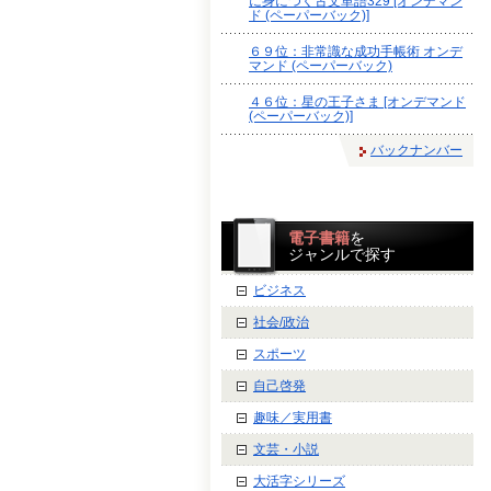
に身につく古文単語329 [オンデマン
ド (ペーパーバック)]
６９位：非常識な成功手帳術 オンデ
マンド (ペーパーバック)
４６位：星の王子さま [オンデマンド
(ペーパーバック)]
バックナンバー
電子書籍
を
ジャンルで探す
ビジネス
社会/政治
スポーツ
自己啓発
趣味／実用書
文芸・小説
大活字シリーズ