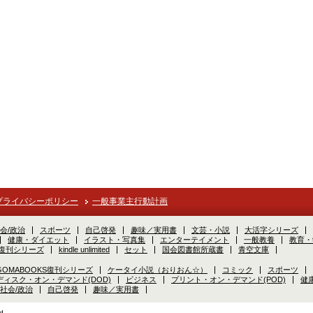
プライバシーポリシー
一般事業主行動計画
会/政治
スポーツ
自己啓発
趣味／実用書
文芸・小説
大活字シリーズ
健康・ダイエット
イラスト・写真集
エンターテイメント
一般教養
教育・
S復刊シリーズ
kindle unlimited
セット
国会図書館所蔵書
青空文庫
GOMABOOKS復刊シリーズ
ケータイ小説（おりおん☆）
コミック
スポーツ
ディスク・オン・デマンド(DOD)
ビジネス
プリント・オン・デマンド(POD)
健
社会/政治
自己啓発
趣味／実用書
d.