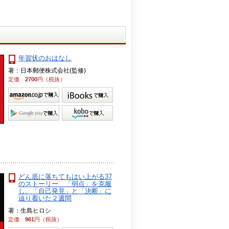
年賀状のおはなし
著：日本郵便株式会社(監修)
定価
2700
円（税抜）
どん底に落ちてもはい上がる37
のストーリー 「弱点」を克服
し、「自己発見」と「決断」に
辿り着いた２週間
著：生島ヒロシ
定価
961
円（税抜）