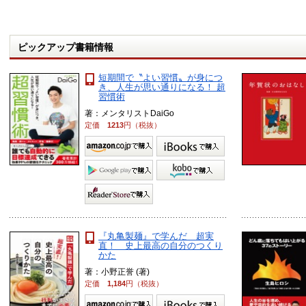
ピックアップ書籍情報
短期間で〝よい習慣〟が身につ
き、人生が思い通りになる！ 超
習慣術
著：メンタリストDaiGo
定価
1213
円（税抜）
『丸亀製麺』で学んだ 超実
直！ 史上最高の自分のつくり
かた
著：小野正誉 (著)
定価
1,184
円（税抜）