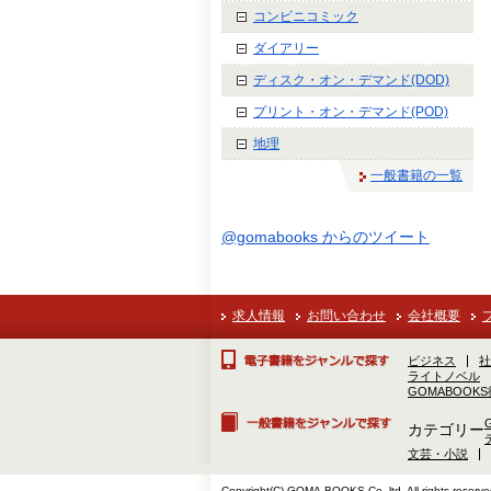
コンビニコミック
ダイアリー
ディスク・オン・デマンド(DOD)
プリント・オン・デマンド(POD)
地理
一般書籍の一覧
@gomabooks からのツイート
求人情報
お問い合わせ
会社概要
ビジネス
社
ライトノベル
GOMABOOK
カテゴリー
文芸・小説
Copyright(C) GOMA-BOOKS Co.,ltd. All rights reserve