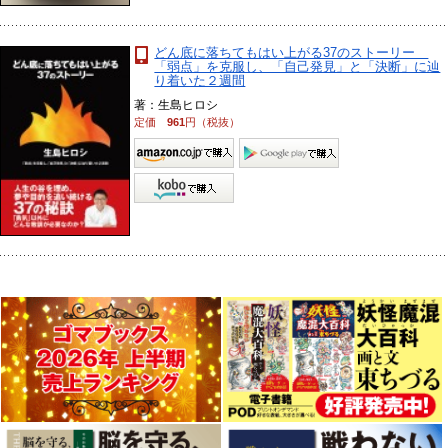
どん底に落ちてもはい上がる37のストーリー
「弱点」を克服し、「自己発見」と「決断」に辿
り着いた２週間
著：生島ヒロシ
定価
961
円（税抜）