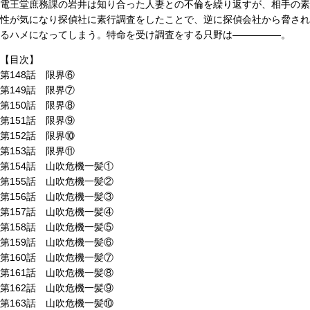
電王堂庶務課の岩井は知り合った人妻との不倫を繰り返すが、相手の素
性が気になり探偵社に素行調査をしたことで、逆に探偵会社から脅され
るハメになってしまう。特命を受け調査をする只野は―――――。
【目次】
第148話 限界⑥
第149話 限界⑦
第150話 限界⑧
第151話 限界⑨
第152話 限界⑩
第153話 限界⑪
第154話 山吹危機一髪①
第155話 山吹危機一髪②
第156話 山吹危機一髪③
第157話 山吹危機一髪④
第158話 山吹危機一髪⑤
第159話 山吹危機一髪⑥
第160話 山吹危機一髪⑦
第161話 山吹危機一髪⑧
第162話 山吹危機一髪⑨
第163話 山吹危機一髪⑩