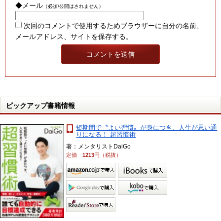
◆メール
（必須/公開はされません）
次回のコメントで使用するためブラウザーに自分の名前、
メールアドレス、サイトを保存する。
ピックアップ書籍情報
短期間で〝よい習慣〟が身につき、人生が思い通
りになる！ 超習慣術
著：メンタリストDaiGo
定価
1213
円（税抜）