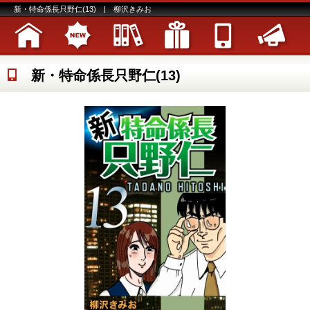
新・特命係長只野仁(13) | 柳沢きみお
新・特命係長只野仁(13)