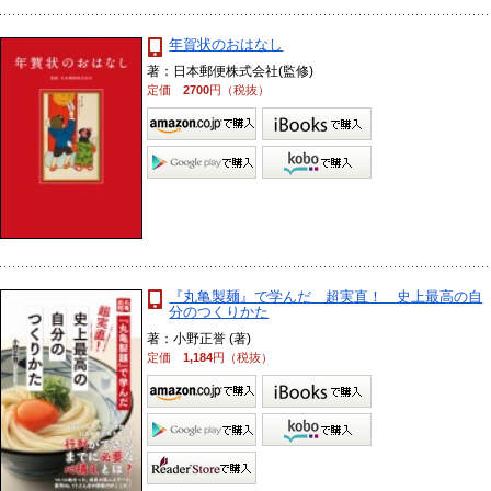
年賀状のおはなし
著：日本郵便株式会社(監修)
定価
2700
円（税抜）
『丸亀製麺』で学んだ 超実直！ 史上最高の自
分のつくりかた
著：小野正誉 (著)
定価
1,184
円（税抜）