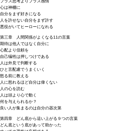
プラス思考よりプラス感情
心は神棚に
自分をまず好きになる
人を許せない自分をまず許す
悪役がいてヒーローになれる
第三章 人間関係がよくなる11の言葉
期待は他人ではなく自分に
心配より信頼を
自己犠牲は押しつけである
人は外見で判断する
ひと言配慮でうまくいく
怒る前に教える
人に怒れるほど自分は偉くない
人の心を読む
人は頭より心で動く
何を与えられるか？
良い人が集まるのは自分の器次第
第四章 どん底から這い上がる９つの言葉
どん底という底があって助かった