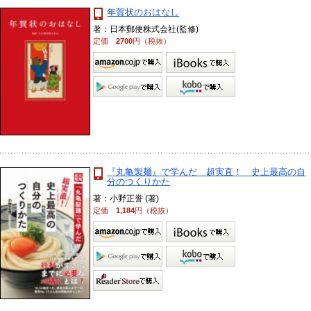
年賀状のおはなし
著：日本郵便株式会社(監修)
定価
2700
円（税抜）
『丸亀製麺』で学んだ 超実直！ 史上最高の自
分のつくりかた
著：小野正誉 (著)
定価
1,184
円（税抜）