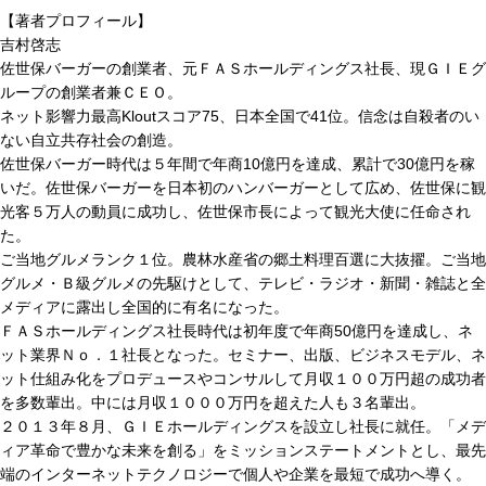
【著者プロフィール】
吉村啓志
佐世保バーガーの創業者、元ＦＡＳホールディングス社長、現ＧＩＥグ
ループの創業者兼ＣＥＯ。
ネット影響力最高Kloutスコア75、日本全国で41位。信念は自殺者のい
ない自立共存社会の創造。
佐世保バーガー時代は５年間で年商10億円を達成、累計で30億円を稼
いだ。佐世保バーガーを日本初のハンバーガーとして広め、佐世保に観
光客５万人の動員に成功し、佐世保市長によって観光大使に任命され
た。
ご当地グルメランク１位。農林水産省の郷土料理百選に大抜擢。ご当地
グルメ・Ｂ級グルメの先駆けとして、テレビ・ラジオ・新聞・雑誌と全
メディアに露出し全国的に有名になった。
ＦＡＳホールディングス社長時代は初年度で年商50億円を達成し、ネ
ット業界Ｎｏ．１社長となった。セミナー、出版、ビジネスモデル、ネ
ット仕組み化をプロデュースやコンサルして月収１００万円超の成功者
を多数輩出。中には月収１０００万円を超えた人も３名輩出。
２０１３年８月、ＧＩＥホールディングスを設立し社長に就任。「メデ
ィア革命で豊かな未来を創る」をミッションステートメントとし、最先
端のインターネットテクノロジーで個人や企業を最短で成功へ導く。