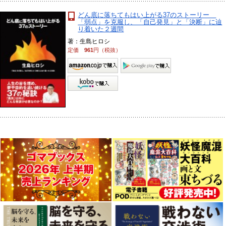
どん底に落ちてもはい上がる37のストーリー
「弱点」を克服し、「自己発見」と「決断」に辿
り着いた２週間
著：生島ヒロシ
定価
961
円（税抜）