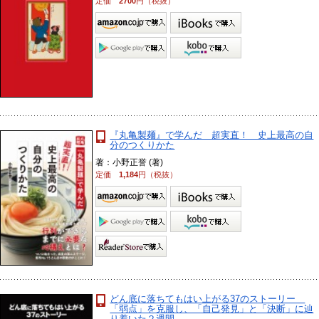
定価
2700
円（税抜）
『丸亀製麺』で学んだ 超実直！ 史上最高の自
分のつくりかた
著：小野正誉 (著)
定価
1,184
円（税抜）
どん底に落ちてもはい上がる37のストーリー
「弱点」を克服し、「自己発見」と「決断」に辿
り着いた２週間