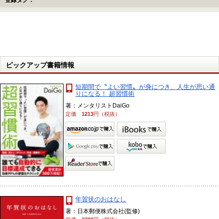
登録タグ：
ピックアップ書籍情報
短期間で〝よい習慣〟が身につき、人生が思い通
りになる！ 超習慣術
著：メンタリストDaiGo
定価
1213
円（税抜）
年賀状のおはなし
著：日本郵便株式会社(監修)