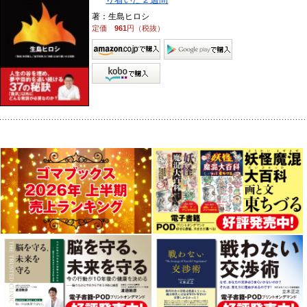
著：生島ヒロシ
定価
961
円（税抜）