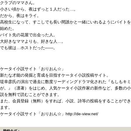
クラブのママさん。
小さい頃から、夜はずっと１人だった…。
だから、夜はキライ。
高校生になって、すこしでも長い間誰かと一緒にいれるようにバイトを
始めた。
バイト先の花屋で出会った人。
大好きなママよりも、好きな人…。
でも彼は…ホストだった――。
ケータイ小説サイト「おりおん☆」
新たな才能の発掘と育成を目指すケータイ小説投稿サイト。
堤幸彦氏の演出で過去に数度リーディングドラマ化された『もしもキミ
が。』（凛著）をはじめ、人気ケータイ小説作家の新作など、多数の小
説を無料で読むことができます。
また、会員登録（無料）をすれば、小説、詩等の投稿をすることができ
ます。
ケータイ小説サイト「おりおん☆」http://de-view.net/