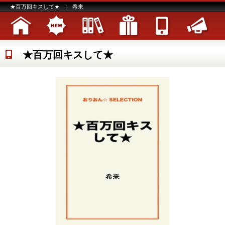
★百万回キスして★ | 希来
★百万回キスして★