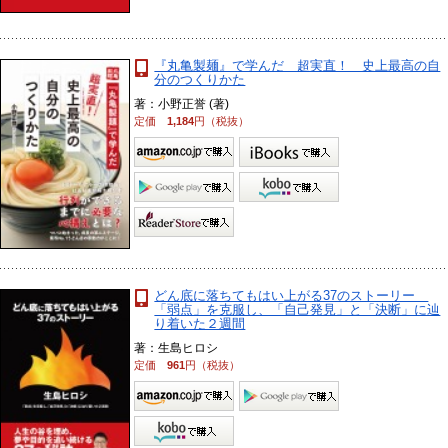
『丸亀製麺』で学んだ 超実直！ 史上最高の自
分のつくりかた
著：小野正誉 (著)
定価
1,184
円（税抜）
どん底に落ちてもはい上がる37のストーリー
「弱点」を克服し、「自己発見」と「決断」に辿
り着いた２週間
著：生島ヒロシ
定価
961
円（税抜）