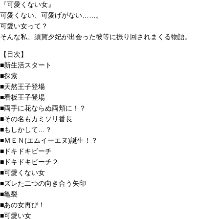
『可愛くない女』
可愛くない、可愛げがない……。
可愛い女って？
そんな私、須賀夕妃が出会った彼等に振り回されまくる物語。
【目次】
■新生活スタート
■探索
■天然王子登場
■看板王子登場
■両手に花ならぬ両頬に！？
■その名もカミソリ番長
■もしかして…？
■ＭＥＮ(エムイーエヌ)誕生！？
■ドキドキビーチ
■ドキドキビーチ２
■可愛くない女
■ズレた二つの向き合う矢印
■亀裂
■あの女再び！
■可愛い女