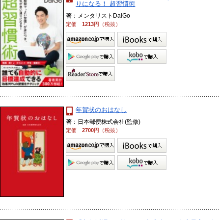
りになる！ 超習慣術
著：メンタリストDaiGo
定価
1213
円（税抜）
年賀状のおはなし
著：日本郵便株式会社(監修)
定価
2700
円（税抜）