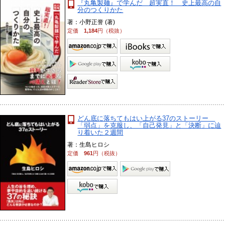
『丸亀製麺』で学んだ 超実直！ 史上最高の自
分のつくりかた
著：小野正誉 (著)
定価
1,184
円（税抜）
どん底に落ちてもはい上がる37のストーリー
「弱点」を克服し、「自己発見」と「決断」に辿
り着いた２週間
著：生島ヒロシ
定価
961
円（税抜）