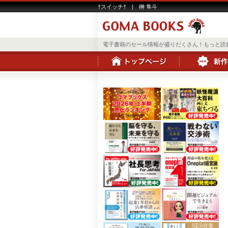
†スイッチ† | 榊 隼斗
電子書籍のセール情報が盛りだくさん！もっと読