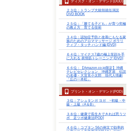
ディスク・オン・デマンド(DOD)
２３位：トランプ大統領就任演説
DVD BOOK
２５位：「勝てる子ども」が育つ究極
の教え方 育てる技術
３４位：認知症予防と改善にもなる家
族のためのアロママッサージ ポラリ
ティブ・タッチ ハンド編 [DVD]
６４位：マイナス7歳の極上笑顔を手
に入れる 表情筋トレーニング [DVD]
６６位：【Amazon.co.jp限定】沖縄
テレビセレクション 沖縄芝居 伝説
の名優・大宜見小太郎 現代人情劇
「丘の一本松」
プリント・オン・デマンド(POD)
３位：アシュタンガ ヨガ ~初級・中
級・上級（A＆B）
３８位：健康で長生きできれば思うツ
ボ 足ツボ健康法[POD]
４６位：コブタン 56の例文で効率的