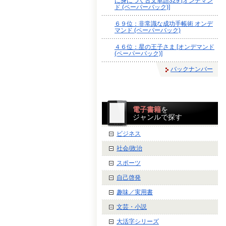
に身につく古文単語329 [オンデマン
ド (ペーパーバック)]
６９位：非常識な成功手帳術 オンデ
マンド (ペーパーバック)
４６位：星の王子さま [オンデマンド
(ペーパーバック)]
バックナンバー
電子書籍
を
ジャンルで探す
ビジネス
社会/政治
スポーツ
自己啓発
趣味／実用書
文芸・小説
大活字シリーズ