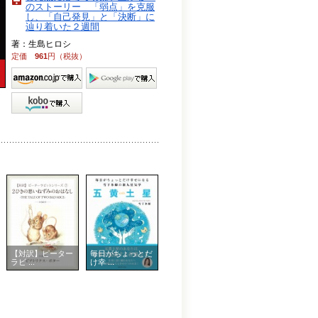
のストーリー 「弱点」を克服
し、「自己発見」と「決断」に
辿り着いた２週間
著：生島ヒロシ
定価
961
円（税抜）
【対訳】ピーター
毎日がちょっとだ
ラビ ...
け幸 ...