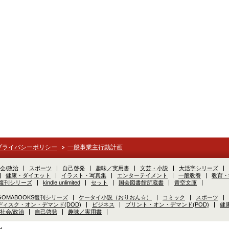
プライバシーポリシー
一般事業主行動計画
会/政治
スポーツ
自己啓発
趣味／実用書
文芸・小説
大活字シリーズ
健康・ダイエット
イラスト・写真集
エンターテイメント
一般教養
教育・
S復刊シリーズ
kindle unlimited
セット
国会図書館所蔵書
青空文庫
GOMABOOKS復刊シリーズ
ケータイ小説（おりおん☆）
コミック
スポーツ
ディスク・オン・デマンド(DOD)
ビジネス
プリント・オン・デマンド(POD)
健
社会/政治
自己啓発
趣味／実用書
d.