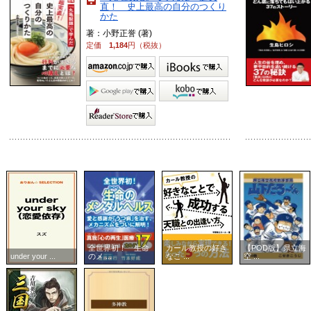
直！ 史上最高の自分のつくり
かた
著：小野正誉 (著)
定価
1,184
円（税抜）
全世界初！ 生命
カール教授の好き
【POD版】県立海
under your ...
のメ ...
なこ ...
空 ...