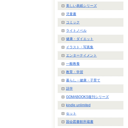
美しい表紙シリーズ
児童書
コミック
ライトノベル
健康・ダイエット
イラスト・写真集
エンターテイメント
一般教養
教育・学習
暮らし・健康・子育て
語学
GOMABOOKS復刊シリーズ
kindle unlimited
セット
国会図書館所蔵書