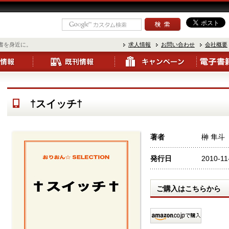
書を身近に。
求人情報
お問い合わせ
会社概要
†スイッチ†
著者
榊 隼斗
発行日
2010-11
ご購入はこちらから