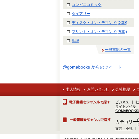
コンビニコミック
ダイアリー
ディスク・オン・デマンド(DOD)
プリント・オン・デマンド(POD)
地理
一般書籍の一覧
@gomabooks からのツイート
求人情報
お問い合わせ
会社概要
ビジネス
社
ライトノベル
GOMABOOK
カテゴリー
文芸・小説
Copyright(C) GOMA-BOOKS Co.,ltd. All rights reserve