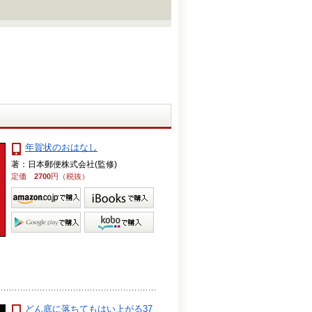
年賀状のおはなし
著：日本郵便株式会社(監修)
定価
2700
円（税抜）
どん底に落ちてもはい上がる37