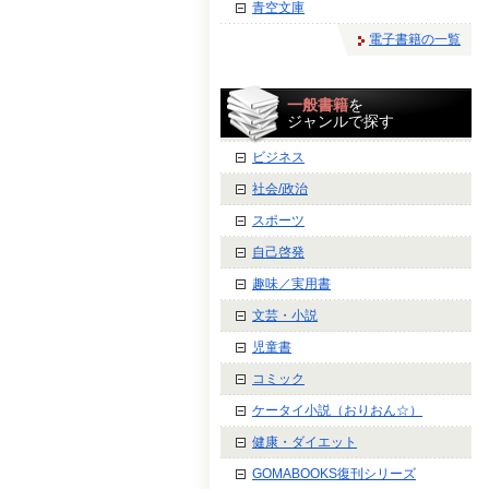
青空文庫
電子書籍の一覧
一般書籍
を
ジャンルで探す
ビジネス
社会/政治
スポーツ
自己啓発
趣味／実用書
文芸・小説
児童書
コミック
ケータイ小説（おりおん☆）
健康・ダイエット
GOMABOOKS復刊シリーズ