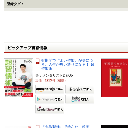
登録タグ：
ピックアップ書籍情報
短期間で〝よい習慣〟が身につ
き、人生が思い通りになる！ 超
習慣術
著：メンタリストDaiGo
定価
1213
円（税抜）
『丸亀製麺』で学んだ 超実