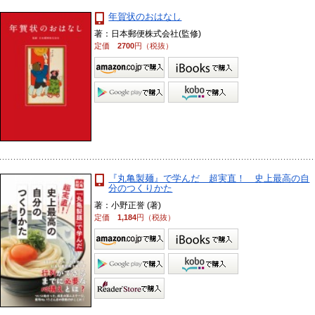
年賀状のおはなし
著：日本郵便株式会社(監修)
定価
2700
円（税抜）
『丸亀製麺』で学んだ 超実直！ 史上最高の自
分のつくりかた
著：小野正誉 (著)
定価
1,184
円（税抜）