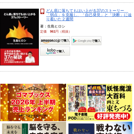
どん底に落ちてもはい上がる37のストーリー
「弱点」を克服し、「自己発見」と「決断」に辿
り着いた２週間
著：生島ヒロシ
定価
961
円（税抜）