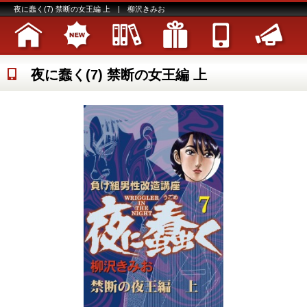
夜に蠢く(7) 禁断の女王編 上 | 柳沢きみお
夜に蠢く(7) 禁断の女王編 上