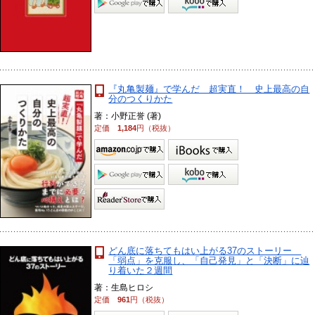
『丸亀製麺』で学んだ 超実直！ 史上最高の自
分のつくりかた
著：小野正誉 (著)
定価
1,184
円（税抜）
どん底に落ちてもはい上がる37のストーリー
「弱点」を克服し、「自己発見」と「決断」に辿
り着いた２週間
著：生島ヒロシ
定価
961
円（税抜）