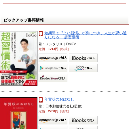
ピックアップ書籍情報
短期間で〝よい習慣〟が身につき、人生が思い通
りになる！ 超習慣術
著：メンタリストDaiGo
定価
1213
円（税抜）
年賀状のおはなし
著：日本郵便株式会社(監修)
定価
2700
円（税抜）