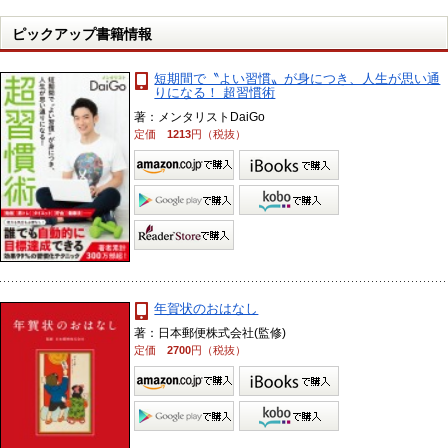
ピックアップ書籍情報
短期間で〝よい習慣〟が身につき、人生が思い通
りになる！ 超習慣術
著：メンタリストDaiGo
定価
1213
円（税抜）
年賀状のおはなし
著：日本郵便株式会社(監修)
定価
2700
円（税抜）