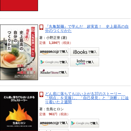
『丸亀製麺』で学んだ 超実直！ 史上最高の自
分のつくりかた
著：小野正誉 (著)
定価
1,184
円（税抜）
どん底に落ちてもはい上がる37のストーリー
「弱点」を克服し、「自己発見」と「決断」に辿
り着いた２週間
著：生島ヒロシ
定価
961
円（税抜）