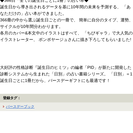
◆366日「全ての誕生日ごとに1冊」の占い本◆
誕生日から導き出されるデータを基に10年間の未来を予測する、 「あ
なただけの」占い本ができました。
366冊の中から選ぶ誕生日ごとの一冊で、 簡単に自分のタイプ、運勢、
サイクルが10年間分わかります。
各月のカバー&本文中のイラストはすべて、 「ちびギャラ」で大人気の
イラストレーター、 ボンボヤージュさんに描き下ろしてもらいました!
大好評の性格診断『誕生日のヒミツ』の編者「PID」が新たに開発した
診断システムから生まれた「日別」の占い書籍シリーズ。 「日別」＝1
誕生日ごとに1冊だから、バースデーギフトにも最適です！
登録タグ：
バースデーブック