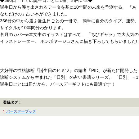
◆366日「全ての誕生日ごとに1冊」の占い本◆
誕生日から導き出されるデータを基に10年間の未来を予測する、 「あ
なただけの」占い本ができました。
366冊の中から選ぶ誕生日ごとの一冊で、 簡単に自分のタイプ、運勢、
サイクルが10年間分わかります。
各月のカバー&本文中のイラストはすべて、 「ちびギャラ」で大人気の
イラストレーター、 ボンボヤージュさんに描き下ろしてもらいました!
大好評の性格診断『誕生日のヒミツ』の編者「PID」が新たに開発した
診断システムから生まれた「日別」の占い書籍シリーズ。 「日別」＝1
誕生日ごとに1冊だから、バースデーギフトにも最適です！
登録タグ：
バースデーブック