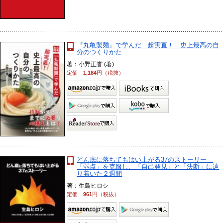
『丸亀製麺』で学んだ 超実直！ 史上最高の自
分のつくりかた
著：小野正誉 (著)
定価
1,184
円（税抜）
どん底に落ちてもはい上がる37のストーリー
「弱点」を克服し、「自己発見」と「決断」に辿
り着いた２週間
著：生島ヒロシ
定価
961
円（税抜）