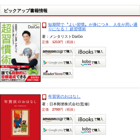
ピックアップ書籍情報
短期間で〝よい習慣〟が身につき、人生が思い通
りになる！ 超習慣術
著：メンタリストDaiGo
定価
1213
円（税抜）
年賀状のおはなし
著：日本郵便株式会社(監修)
定価
2700
円（税抜）