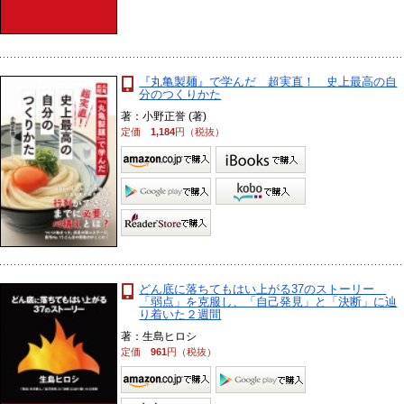
『丸亀製麺』で学んだ 超実直！ 史上最高の自
分のつくりかた
著：小野正誉 (著)
定価
1,184
円（税抜）
どん底に落ちてもはい上がる37のストーリー
「弱点」を克服し、「自己発見」と「決断」に辿
り着いた２週間
著：生島ヒロシ
定価
961
円（税抜）