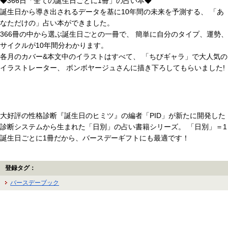
◆366日「全ての誕生日ごとに1冊」の占い本◆
誕生日から導き出されるデータを基に10年間の未来を予測する、 「あ
なただけの」占い本ができました。
366冊の中から選ぶ誕生日ごとの一冊で、 簡単に自分のタイプ、運勢、
サイクルが10年間分わかります。
各月のカバー&本文中のイラストはすべて、 「ちびギャラ」で大人気の
イラストレーター、 ボンボヤージュさんに描き下ろしてもらいました!
大好評の性格診断『誕生日のヒミツ』の編者「PID」が新たに開発した
診断システムから生まれた「日別」の占い書籍シリーズ。 「日別」＝1
誕生日ごとに1冊だから、バースデーギフトにも最適です！
登録タグ：
バースデーブック