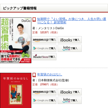
ピックアップ書籍情報
短期間で〝よい習慣〟が身につき、人生が思い通
りになる！ 超習慣術
著：メンタリストDaiGo
定価
1213
円（税抜）
年賀状のおはなし
著：日本郵便株式会社(監修)
定価
2700
円（税抜）