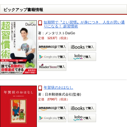
ピックアップ書籍情報
短期間で〝よい習慣〟が身につき、人生が思い通
りになる！ 超習慣術
著：メンタリストDaiGo
定価
1213
円（税抜）
年賀状のおはなし
著：日本郵便株式会社(監修)
定価
2700
円（税抜）