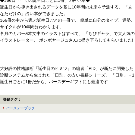
◆366日「全ての誕生日ごとに1冊」の占い本◆
誕生日から導き出されるデータを基に10年間の未来を予測する、 「あ
なただけの」占い本ができました。
366冊の中から選ぶ誕生日ごとの一冊で、 簡単に自分のタイプ、運勢、
サイクルが10年間分わかります。
各月のカバー&本文中のイラストはすべて、 「ちびギャラ」で大人気の
イラストレーター、 ボンボヤージュさんに描き下ろしてもらいました!
大好評の性格診断『誕生日のヒミツ』の編者「PID」が新たに開発した
診断システムから生まれた「日別」の占い書籍シリーズ。 「日別」＝1
誕生日ごとに1冊だから、バースデーギフトにも最適です！
登録タグ：
バースデーブック