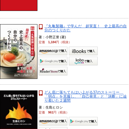
『丸亀製麺』で学んだ 超実直！ 史上最高の自
分のつくりかた
著：小野正誉 (著)
定価
1,184
円（税抜）
どん底に落ちてもはい上がる37のストーリー
「弱点」を克服し、「自己発見」と「決断」に辿
り着いた２週間
著：生島ヒロシ
定価
961
円（税抜）