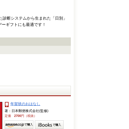
した診断システムから生まれた「日別」
デーギフトにも最適です！
年賀状のおはなし
著：日本郵便株式会社(監修)
定価
2700
円（税抜）