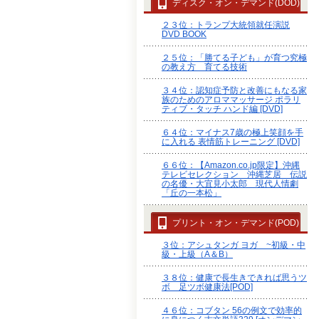
ディスク・オン・デマンド(DOD)
２３位：トランプ大統領就任演説
DVD BOOK
２５位：「勝てる子ども」が育つ究極
の教え方 育てる技術
３４位：認知症予防と改善にもなる家
族のためのアロママッサージ ポラリ
ティブ・タッチ ハンド編 [DVD]
６４位：マイナス7歳の極上笑顔を手
に入れる 表情筋トレーニング [DVD]
６６位：【Amazon.co.jp限定】沖縄
テレビセレクション 沖縄芝居 伝説
の名優・大宜見小太郎 現代人情劇
「丘の一本松」
プリント・オン・デマンド(POD)
３位：アシュタンガ ヨガ ~初級・中
級・上級（A＆B）
３８位：健康で長生きできれば思うツ
ボ 足ツボ健康法[POD]
４６位：コブタン 56の例文で効率的