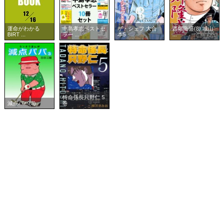
運命がわかる
中島孝志ベストセ
ザ・シェフ 大合
西郷隆盛(8) 城山
BIRT ...
ラー ...
本5
...
特命係長只野仁 5
減点パパ(3)
巻