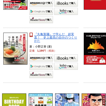
『丸亀製麺』で学んだ 超実
直！ 史上最高の自分のつくり
かた
著：小野正誉 (著)
定価
1,184
円（税抜）