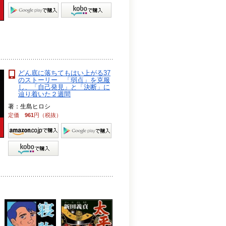
どん底に落ちてもはい上がる37
のストーリー 「弱点」を克服
し、「自己発見」と「決断」に
辿り着いた２週間
著：生島ヒロシ
定価
961
円（税抜）