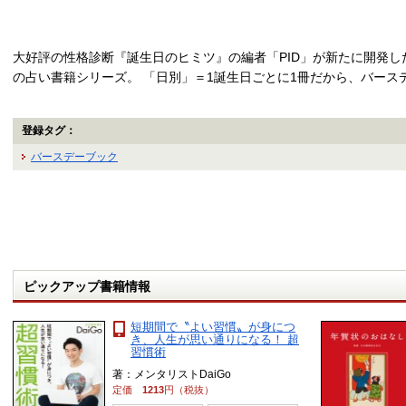
大好評の性格診断『誕生日のヒミツ』の編者「PID」が新たに開発
の占い書籍シリーズ。 「日別」＝1誕生日ごとに1冊だから、バース
登録タグ：
バースデーブック
ピックアップ書籍情報
短期間で〝よい習慣〟が身につ
き、人生が思い通りになる！ 超
習慣術
著：メンタリストDaiGo
定価
1213
円（税抜）