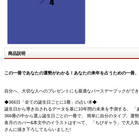
商品説明
この一冊であなたの運勢がわかる！あなたの来年を占うための一冊、BIR
自分へ、大切な人へのプレゼントにも最適なバースデーブックができ
◆366日「全ての誕生日ごとに1冊」の占い本◆
誕生日から導き出されるデータを基に10年間の未来を予測する、 「
366冊の中から選ぶ誕生日ごとの一冊で、 簡単に自分のタイプ、運
各月のカバー&本文中のイラストはすべて、 「ちびギャラ」で大人気
さんに描き下ろしてもらいました!