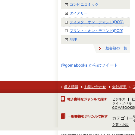
コンビニコミック
ダイアリー
ディスク・オン・デマンド(DOD)
プリント・オン・デマンド(POD)
地理
一般書籍の一覧
@gomabooks からのツイート
求人情報
お問い合わせ
会社概要
ビジネス
社
ライトノベル
GOMABOOK
カテゴリー
文芸・小説
Copyright(C) GOMA-BOOKS Co.,ltd. All rights reserve