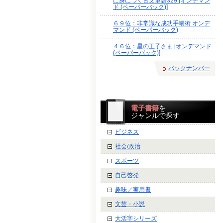
に身につく古文単語329 [オンデマン
ド (ペーパーバック)]
６９位：非常識な成功手帳術 オンデ
マンド (ペーパーバック)
４６位：星の王子さま [オンデマンド
(ペーパーバック)]
バックナンバー
電子書籍
を
ジャンルで探す
ビジネス
社会/政治
スポーツ
自己啓発
趣味／実用書
文芸・小説
大活字シリーズ