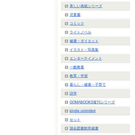
美しい表紙シリーズ
児童書
コミック
ライトノベル
健康・ダイエット
イラスト・写真集
エンターテイメント
一般教養
教育・学習
暮らし・健康・子育て
語学
GOMABOOKS復刊シリーズ
kindle unlimited
セット
国会図書館所蔵書