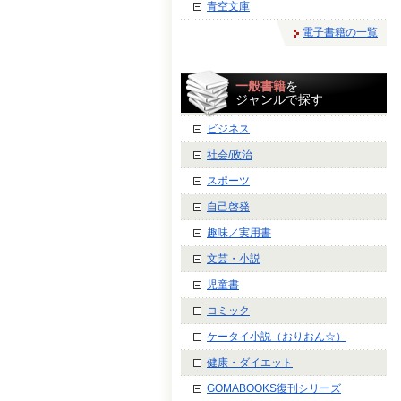
青空文庫
電子書籍の一覧
一般書籍
を
ジャンルで探す
ビジネス
社会/政治
スポーツ
自己啓発
趣味／実用書
文芸・小説
児童書
コミック
ケータイ小説（おりおん☆）
健康・ダイエット
GOMABOOKS復刊シリーズ