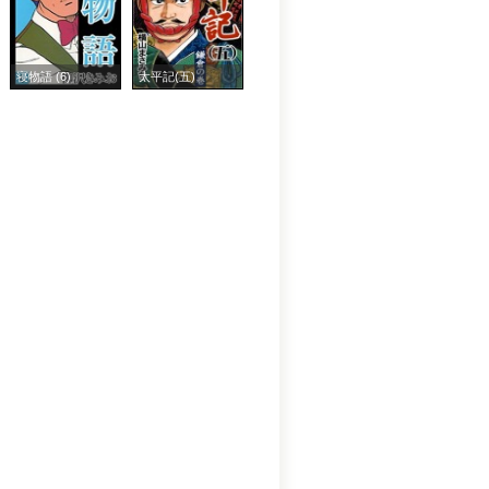
寝物語 (6)
太平記(五)