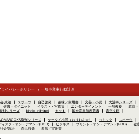
プライバシーポリシー
一般事業主行動計画
会/政治
スポーツ
自己啓発
趣味／実用書
文芸・小説
大活字シリーズ
健康・ダイエット
イラスト・写真集
エンターテイメント
一般教養
教育・
S復刊シリーズ
kindle unlimited
セット
国会図書館所蔵書
青空文庫
GOMABOOKS復刊シリーズ
ケータイ小説（おりおん☆）
コミック
スポーツ
ディスク・オン・デマンド(DOD)
ビジネス
プリント・オン・デマンド(POD)
健
社会/政治
自己啓発
趣味／実用書
d.