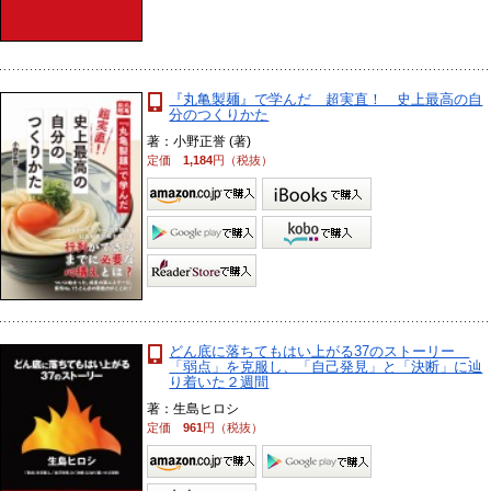
『丸亀製麺』で学んだ 超実直！ 史上最高の自
分のつくりかた
著：小野正誉 (著)
定価
1,184
円（税抜）
どん底に落ちてもはい上がる37のストーリー
「弱点」を克服し、「自己発見」と「決断」に辿
り着いた２週間
著：生島ヒロシ
定価
961
円（税抜）