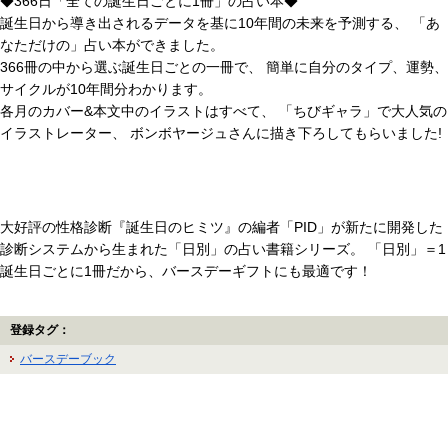
◆366日「全ての誕生日ごとに1冊」の占い本◆
誕生日から導き出されるデータを基に10年間の未来を予測する、 「あ
なただけの」占い本ができました。
366冊の中から選ぶ誕生日ごとの一冊で、 簡単に自分のタイプ、運勢、
サイクルが10年間分わかります。
各月のカバー&本文中のイラストはすべて、 「ちびギャラ」で大人気の
イラストレーター、 ボンボヤージュさんに描き下ろしてもらいました!
大好評の性格診断『誕生日のヒミツ』の編者「PID」が新たに開発した
診断システムから生まれた「日別」の占い書籍シリーズ。 「日別」＝1
誕生日ごとに1冊だから、バースデーギフトにも最適です！
登録タグ：
バースデーブック