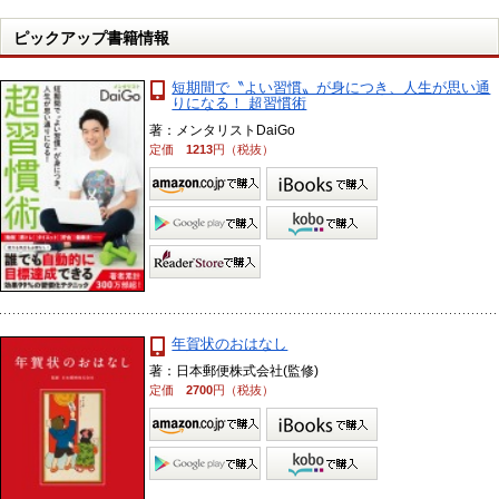
ピックアップ書籍情報
短期間で〝よい習慣〟が身につき、人生が思い通
りになる！ 超習慣術
著：メンタリストDaiGo
定価
1213
円（税抜）
年賀状のおはなし
著：日本郵便株式会社(監修)
定価
2700
円（税抜）