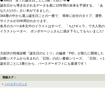
◆366日「全ての誕生日ごとに1冊」の占い本◆
誕生日から導き出されるデータを基に10年間の未来を予測する、 「あ
なただけの」占い本ができました。
366冊の中から選ぶ誕生日ごとの一冊で、 簡単に自分のタイプ、運勢、
サイクルが10年間分わかります。
各月のカバー&本文中のイラストはすべて、 「ちびギャラ」で大人気の
イラストレーター、 ボンボヤージュさんに描き下ろしてもらいました!
大好評の性格診断『誕生日のヒミツ』の編者「PID」が新たに開発した
診断システムから生まれた「日別」の占い書籍シリーズ。 「日別」＝1
誕生日ごとに1冊だから、バースデーギフトにも最適です！
登録タグ：
バースデーブック