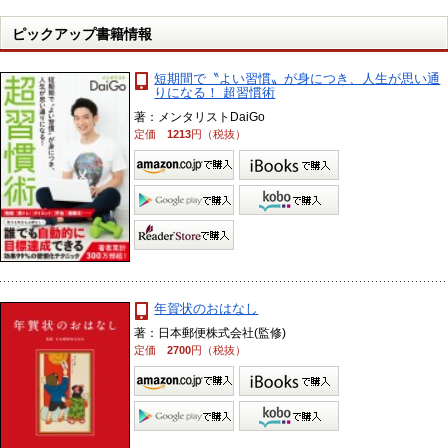
ピックアップ書籍情報
短期間で〝よい習慣〟が身につき、人生が思い通
りになる！ 超習慣術
著：メンタリストDaiGo
定価
1213
円（税抜）
年賀状のおはなし
著：日本郵便株式会社(監修)
定価
2700
円（税抜）