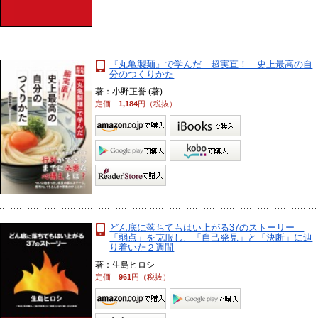
『丸亀製麺』で学んだ 超実直！ 史上最高の自
分のつくりかた
著：小野正誉 (著)
定価
1,184
円（税抜）
どん底に落ちてもはい上がる37のストーリー
「弱点」を克服し、「自己発見」と「決断」に辿
り着いた２週間
著：生島ヒロシ
定価
961
円（税抜）