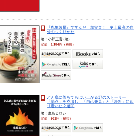
『丸亀製麺』で学んだ 超実直！ 史上最高の自
分のつくりかた
著：小野正誉 (著)
定価
1,184
円（税抜）
どん底に落ちてもはい上がる37のストーリー
「弱点」を克服し、「自己発見」と「決断」に辿
り着いた２週間
著：生島ヒロシ
定価
961
円（税抜）