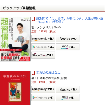
ピックアップ書籍情報
短期間で〝よい習慣〟が身につき、人生が思い通
りになる！ 超習慣術
著：メンタリストDaiGo
定価
1213
円（税抜）
年賀状のおはなし
著：日本郵便株式会社(監修)
定価
2700
円（税抜）