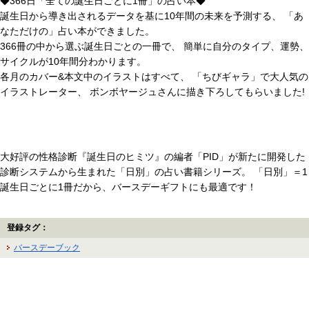
◆366日「全ての誕生日ごとに1冊」の占い本◆
誕生日から導き出されるデータを基に10年間の未来を予測する、 「あ
なただけの」占い本ができました。
366冊の中から選ぶ誕生日ごとの一冊で、 簡単に自分のタイプ、運勢、
サイクルが10年間分わかります。
各月のカバー&本文中のイラストはすべて、 「ちびギャラ」で大人気の
イラストレーター、 ボンボヤージュさんに描き下ろしてもらいました!
大好評の性格診断『誕生日のヒミツ』の編者「PID」が新たに開発した
診断システムから生まれた「日別」の占い書籍シリーズ。 「日別」＝1
誕生日ごとに1冊だから、バースデーギフトにも最適です！
登録タグ：
バースデーブック