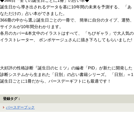
◆366日「全ての誕生日ごとに1冊」の占い本◆
誕生日から導き出されるデータを基に10年間の未来を予測する、 「あ
なただけの」占い本ができました。
366冊の中から選ぶ誕生日ごとの一冊で、 簡単に自分のタイプ、運勢、
サイクルが10年間分わかります。
各月のカバー&本文中のイラストはすべて、 「ちびギャラ」で大人気の
イラストレーター、 ボンボヤージュさんに描き下ろしてもらいました!
大好評の性格診断『誕生日のヒミツ』の編者「PID」が新たに開発した
診断システムから生まれた「日別」の占い書籍シリーズ。 「日別」＝1
誕生日ごとに1冊だから、バースデーギフトにも最適です！
登録タグ：
バースデーブック