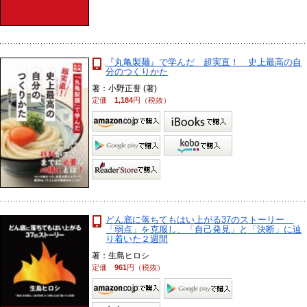
『丸亀製麺』で学んだ 超実直！ 史上最高の自
分のつくりかた
著：小野正誉 (著)
定価
1,184
円（税抜）
どん底に落ちてもはい上がる37のストーリー
「弱点」を克服し、「自己発見」と「決断」に辿
り着いた２週間
著：生島ヒロシ
定価
961
円（税抜）