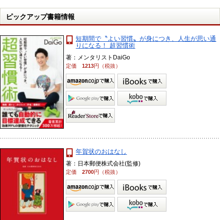
ピックアップ書籍情報
短期間で〝よい習慣〟が身につき、人生が思い通
りになる！ 超習慣術
著：メンタリストDaiGo
定価
1213
円（税抜）
年賀状のおはなし
著：日本郵便株式会社(監修)
定価
2700
円（税抜）