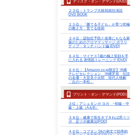
ディスク・オン・デマンド(DOD)
２３位：トランプ大統領就任演説
DVD BOOK
２５位：「勝てる子ども」が育つ究極
の教え方 育てる技術
３４位：認知症予防と改善にもなる家
族のためのアロママッサージ ポラリ
ティブ・タッチ ハンド編 [DVD]
６４位：マイナス7歳の極上笑顔を手
に入れる 表情筋トレーニング [DVD]
６６位：【Amazon.co.jp限定】沖縄
テレビセレクション 沖縄芝居 伝説
の名優・大宜見小太郎 現代人情劇
「丘の一本松」
プリント・オン・デマンド(POD)
３位：アシュタンガ ヨガ ~初級・中
級・上級（A＆B）
３８位：健康で長生きできれば思うツ
ボ 足ツボ健康法[POD]
４６位：コブタン 56の例文で効率的