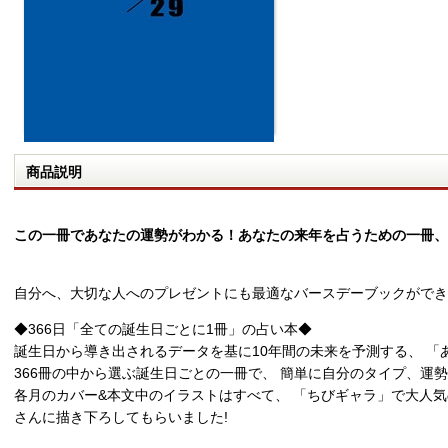
商品説明
この一冊であなたの運勢がわかる！あなたの来年を占うための一冊、BIR
自分へ、大切な人へのプレゼントにも最適なバースデーブックができ
◆366日「全ての誕生日ごとに1冊」の占い本◆
誕生日から導き出されるデータを基に10年間の未来を予測する、 「
366冊の中から選ぶ誕生日ごとの一冊で、 簡単に自分のタイプ、運
各月のカバー&本文中のイラストはすべて、 「ちびギャラ」で大人気
さんに描き下ろしてもらいました!