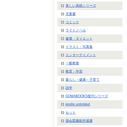
美しい表紙シリーズ
児童書
コミック
ライトノベル
健康・ダイエット
イラスト・写真集
エンターテイメント
一般教養
教育・学習
暮らし・健康・子育て
語学
GOMABOOKS復刊シリーズ
kindle unlimited
セット
国会図書館所蔵書