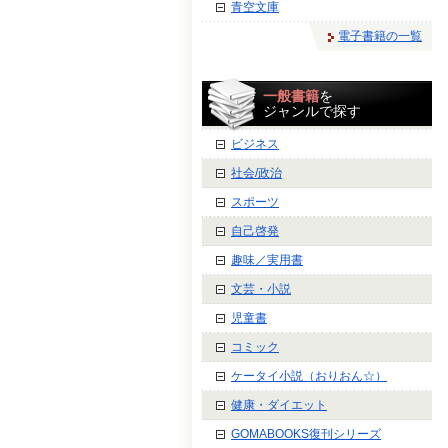
青空文庫
電子書籍の一覧
一般書籍
を
ジャンルで探す
ビジネス
社会/政治
スポーツ
自己啓発
趣味／実用書
文芸・小説
児童書
コミック
ケータイ小説（おりおん☆）
健康・ダイエット
GOMABOOKS復刊シリーズ