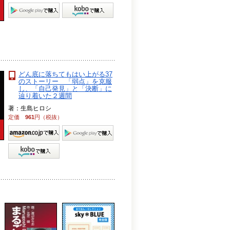
どん底に落ちてもはい上がる37
のストーリー 「弱点」を克服
し、「自己発見」と「決断」に
辿り着いた２週間
著：生島ヒロシ
定価
961
円（税抜）