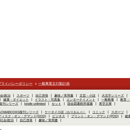
プライバシーポリシー
一般事業主行動計画
会/政治
スポーツ
自己啓発
趣味／実用書
文芸・小説
大活字シリーズ
健康・ダイエット
イラスト・写真集
エンターテイメント
一般教養
教育・
S復刊シリーズ
kindle unlimited
セット
国会図書館所蔵書
青空文庫
GOMABOOKS復刊シリーズ
ケータイ小説（おりおん☆）
コミック
スポーツ
ディスク・オン・デマンド(DOD)
ビジネス
プリント・オン・デマンド(POD)
健
社会/政治
自己啓発
趣味／実用書
d.