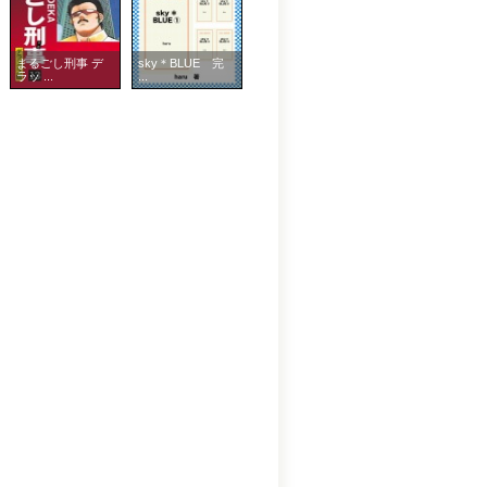
まるごし刑事 デ
sky＊BLUE 完
ラッ ...
...