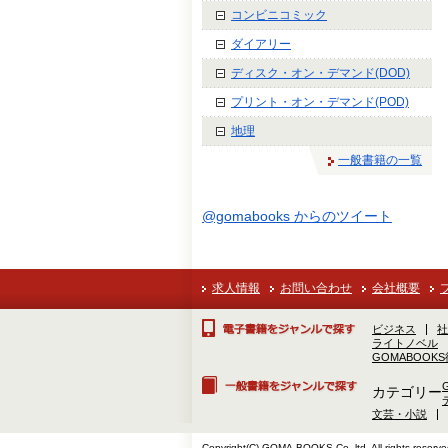
コンビニコミック
ダイアリー
ディスク・オン・デマンド(DOD)
プリント・オン・デマンド(POD)
地理
一般書籍の一覧
@gomabooks からのツイート
求人情報
お問い合わせ
会社概要
ビジネス
社
ライトノベル
GOMABOOK
カテゴリー
文芸・小説
Copyright(C) GOMA-BOOKS Co.,ltd. All rights reserve