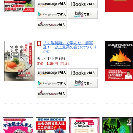
『丸亀製麺』で学んだ 超実
直！ 史上最高の自分のつくり
かた
著：小野正誉 (著)
定価
1,184
円（税抜）