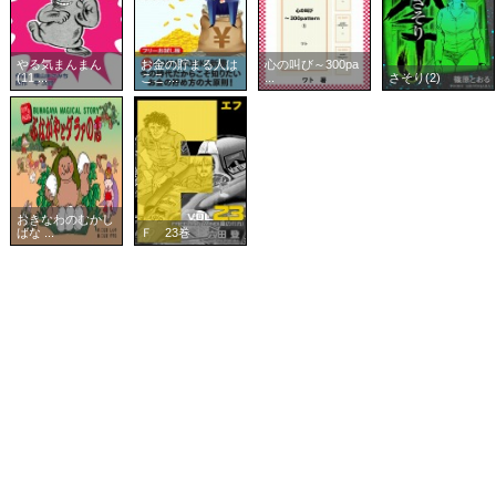
やる気まんまん
お金の貯まる人は
心の叫び～300pa
(11 ...
ここ ...
...
さそり(2)
おきなわのむかし
ばな ...
Ｆ 23巻