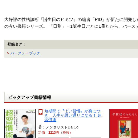
大好評の性格診断『誕生日のヒミツ』の編者「PID」が新たに開発
の占い書籍シリーズ。 「日別」＝1誕生日ごとに1冊だから、バース
登録タグ：
バースデーブック
ピックアップ書籍情報
短期間で〝よい習慣〟が身につ
き、人生が思い通りになる！ 超
習慣術
著：メンタリストDaiGo
定価
1213
円（税抜）