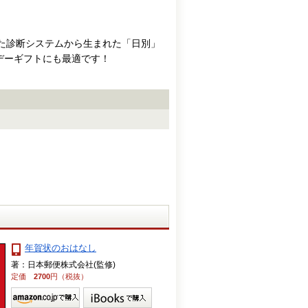
した診断システムから生まれた「日別」
デーギフトにも最適です！
年賀状のおはなし
著：日本郵便株式会社(監修)
定価
2700
円（税抜）