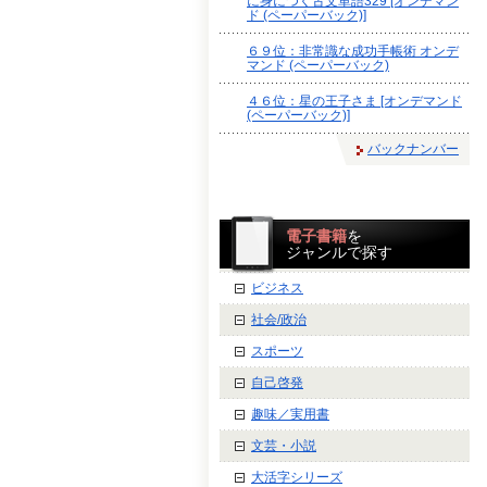
に身につく古文単語329 [オンデマン
ド (ペーパーバック)]
６９位：非常識な成功手帳術 オンデ
マンド (ペーパーバック)
４６位：星の王子さま [オンデマンド
(ペーパーバック)]
バックナンバー
電子書籍
を
ジャンルで探す
ビジネス
社会/政治
スポーツ
自己啓発
趣味／実用書
文芸・小説
大活字シリーズ