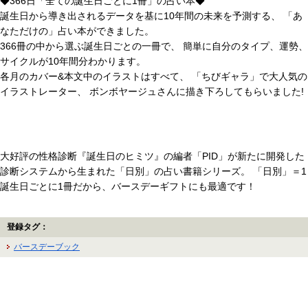
◆366日「全ての誕生日ごとに1冊」の占い本◆
誕生日から導き出されるデータを基に10年間の未来を予測する、 「あ
なただけの」占い本ができました。
366冊の中から選ぶ誕生日ごとの一冊で、 簡単に自分のタイプ、運勢、
サイクルが10年間分わかります。
各月のカバー&本文中のイラストはすべて、 「ちびギャラ」で大人気の
イラストレーター、 ボンボヤージュさんに描き下ろしてもらいました!
大好評の性格診断『誕生日のヒミツ』の編者「PID」が新たに開発した
診断システムから生まれた「日別」の占い書籍シリーズ。 「日別」＝1
誕生日ごとに1冊だから、バースデーギフトにも最適です！
登録タグ：
バースデーブック