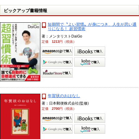
ピックアップ書籍情報
短期間で〝よい習慣〟が身につき、人生が思い通
りになる！ 超習慣術
著：メンタリストDaiGo
定価
1213
円（税抜）
年賀状のおはなし
著：日本郵便株式会社(監修)
定価
2700
円（税抜）