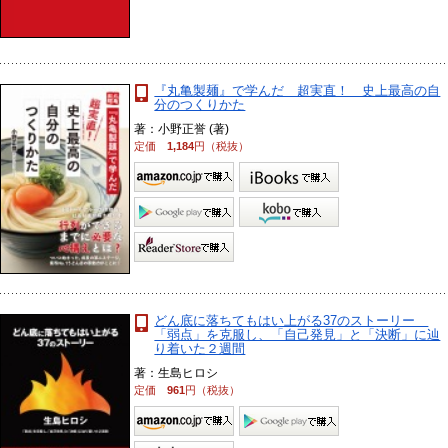
『丸亀製麺』で学んだ 超実直！ 史上最高の自
分のつくりかた
著：小野正誉 (著)
定価
1,184
円（税抜）
どん底に落ちてもはい上がる37のストーリー
「弱点」を克服し、「自己発見」と「決断」に辿
り着いた２週間
著：生島ヒロシ
定価
961
円（税抜）