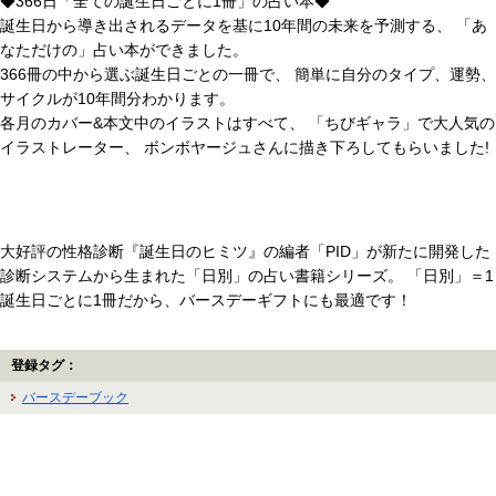
◆366日「全ての誕生日ごとに1冊」の占い本◆
誕生日から導き出されるデータを基に10年間の未来を予測する、 「あ
なただけの」占い本ができました。
366冊の中から選ぶ誕生日ごとの一冊で、 簡単に自分のタイプ、運勢、
サイクルが10年間分わかります。
各月のカバー&本文中のイラストはすべて、 「ちびギャラ」で大人気の
イラストレーター、 ボンボヤージュさんに描き下ろしてもらいました!
大好評の性格診断『誕生日のヒミツ』の編者「PID」が新たに開発した
診断システムから生まれた「日別」の占い書籍シリーズ。 「日別」＝1
誕生日ごとに1冊だから、バースデーギフトにも最適です！
登録タグ：
バースデーブック