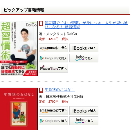
ピックアップ書籍情報
短期間で〝よい習慣〟が身につき、人生が思い通
りになる！ 超習慣術
著：メンタリストDaiGo
定価
1213
円（税抜）
年賀状のおはなし
著：日本郵便株式会社(監修)
定価
2700
円（税抜）