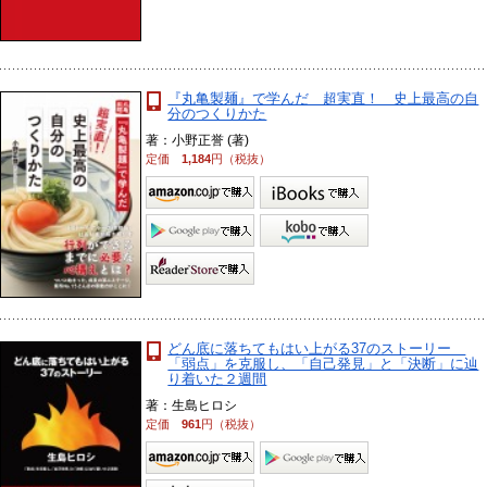
『丸亀製麺』で学んだ 超実直！ 史上最高の自
分のつくりかた
著：小野正誉 (著)
定価
1,184
円（税抜）
どん底に落ちてもはい上がる37のストーリー
「弱点」を克服し、「自己発見」と「決断」に辿
り着いた２週間
著：生島ヒロシ
定価
961
円（税抜）