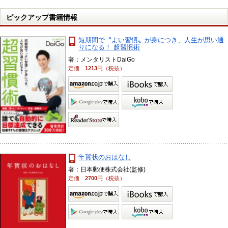
ピックアップ書籍情報
短期間で〝よい習慣〟が身につき、人生が思い通
りになる！ 超習慣術
著：メンタリストDaiGo
定価
1213
円（税抜）
年賀状のおはなし
著：日本郵便株式会社(監修)
定価
2700
円（税抜）