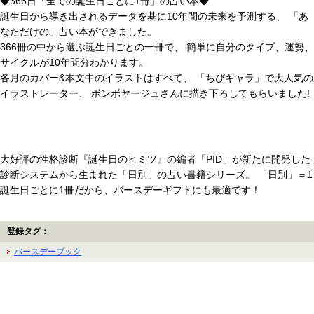
◆366日「全ての誕生日ごとに1冊」の占い本◆
誕生日から導き出されるデータを基に10年間の未来を予測する、 「あ
なただけの」占い本ができました。
366冊の中から選ぶ誕生日ごとの一冊で、 簡単に自分のタイプ、運勢、
サイクルが10年間分わかります。
各月のカバー&本文中のイラストはすべて、 「ちびギャラ」で大人気の
イラストレーター、 ボンボヤージュさんに描き下ろしてもらいました!
大好評の性格診断『誕生日のヒミツ』の編者「PID」が新たに開発した
診断システムから生まれた「日別」の占い書籍シリーズ。 「日別」＝1
誕生日ごとに1冊だから、バースデーギフトにも最適です！
登録タグ：
バースデーブック