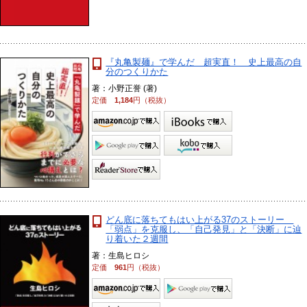
『丸亀製麺』で学んだ 超実直！ 史上最高の自
分のつくりかた
著：小野正誉 (著)
定価
1,184
円（税抜）
どん底に落ちてもはい上がる37のストーリー
「弱点」を克服し、「自己発見」と「決断」に辿
り着いた２週間
著：生島ヒロシ
定価
961
円（税抜）