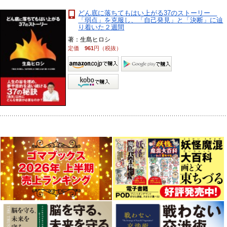
どん底に落ちてもはい上がる37のストーリー
「弱点」を克服し、「自己発見」と「決断」に辿
り着いた２週間
著：生島ヒロシ
定価
961
円（税抜）