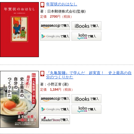
年賀状のおはなし
著：日本郵便株式会社(監修)
定価
2700
円（税抜）
『丸亀製麺』で学んだ 超実直！ 史上最高の自
分のつくりかた
著：小野正誉 (著)
定価
1,184
円（税抜）