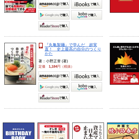
『丸亀製麺』で学んだ 超実
直！ 史上最高の自分のつくり
かた
著：小野正誉 (著)
定価
1,184
円（税抜）