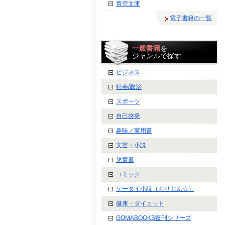
青空文庫
電子書籍の一覧
一般書籍
を
ジャンルで探す
ビジネス
社会/政治
スポーツ
自己啓発
趣味／実用書
文芸・小説
児童書
コミック
ケータイ小説（おりおん☆）
健康・ダイエット
GOMABOOKS復刊シリーズ