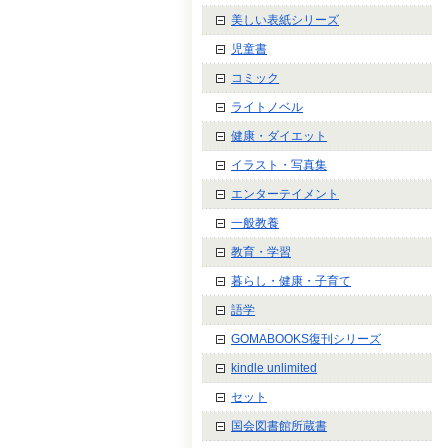
美しい表紙シリーズ
児童書
コミック
ライトノベル
健康・ダイエット
イラスト・写真集
エンターテイメント
一般教養
教育・学習
暮らし・健康・子育て
語学
GOMABOOKS復刊シリーズ
kindle unlimited
セット
国会図書館所蔵書