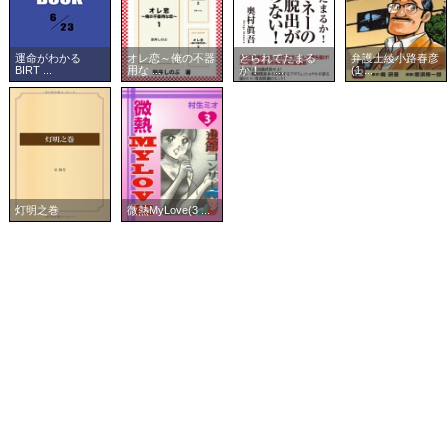
運命がわかる
オレ恋～俺の不器
とられてたまる
弁護士綾小路春彦
BIRT ...
用な ...
か！ ...
(1 ...
灯明之巻
微熱MyLove(3 ...