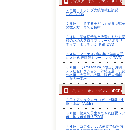
ディスク・オン・デマンド(DOD)
２３位：トランプ大統領就任演説
DVD BOOK
２５位：「勝てる子ども」が育つ究極
の教え方 育てる技術
３４位：認知症予防と改善にもなる家
族のためのアロママッサージ ポラリ
ティブ・タッチ ハンド編 [DVD]
６４位：マイナス7歳の極上笑顔を手
に入れる 表情筋トレーニング [DVD]
６６位：【Amazon.co.jp限定】沖縄
テレビセレクション 沖縄芝居 伝説
の名優・大宜見小太郎 現代人情劇
「丘の一本松」
プリント・オン・デマンド(POD)
３位：アシュタンガ ヨガ ~初級・中
級・上級（A＆B）
３８位：健康で長生きできれば思うツ
ボ 足ツボ健康法[POD]
４６位：コブタン 56の例文で効率的