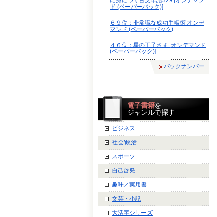
に身につく古文単語329 [オンデマン
ド (ペーパーバック)]
６９位：非常識な成功手帳術 オンデ
マンド (ペーパーバック)
４６位：星の王子さま [オンデマンド
(ペーパーバック)]
バックナンバー
電子書籍
を
ジャンルで探す
ビジネス
社会/政治
スポーツ
自己啓発
趣味／実用書
文芸・小説
大活字シリーズ