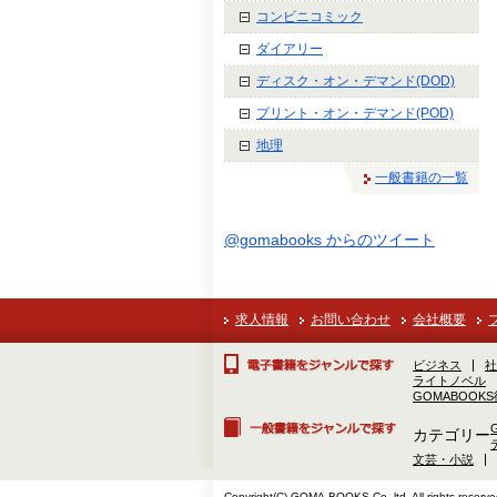
コンビニコミック
ダイアリー
ディスク・オン・デマンド(DOD)
プリント・オン・デマンド(POD)
地理
一般書籍の一覧
@gomabooks からのツイート
求人情報
お問い合わせ
会社概要
ビジネス
社
ライトノベル
GOMABOOK
カテゴリー
文芸・小説
Copyright(C) GOMA-BOOKS Co.,ltd. All rights reserve