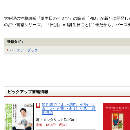
大好評の性格診断『誕生日のヒミツ』の編者「PID」が新たに開発
の占い書籍シリーズ。 「日別」＝1誕生日ごとに1冊だから、バース
登録タグ：
バースデーブック
ピックアップ書籍情報
短期間で〝よい習慣〟が身につ
き、人生が思い通りになる！ 超
習慣術
著：メンタリストDaiGo
定価
1213
円（税抜）