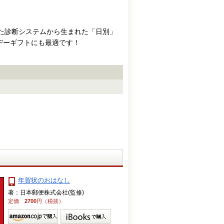
した診断システムから生まれた「日別」
デーギフトにも最適です！
年賀状のおはなし
著：日本郵便株式会社(監修)
定価
2700
円（税抜）