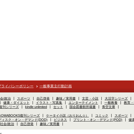
プライバシーポリシー
一般事業主行動計画
会/政治
スポーツ
自己啓発
趣味／実用書
文芸・小説
大活字シリーズ
健康・ダイエット
イラスト・写真集
エンターテイメント
一般教養
教育・
S復刊シリーズ
kindle unlimited
セット
国会図書館所蔵書
青空文庫
GOMABOOKS復刊シリーズ
ケータイ小説（おりおん☆）
コミック
スポーツ
ディスク・オン・デマンド(DOD)
ビジネス
プリント・オン・デマンド(POD)
健
社会/政治
自己啓発
趣味／実用書
d.