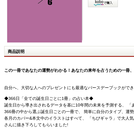
商品説明
この一冊であなたの運勢がわかる！あなたの来年を占うための一冊、BIR
自分へ、大切な人へのプレゼントにも最適なバースデーブックができ
◆366日「全ての誕生日ごとに1冊」の占い本◆
誕生日から導き出されるデータを基に10年間の未来を予測する、 「
366冊の中から選ぶ誕生日ごとの一冊で、 簡単に自分のタイプ、運
各月のカバー&本文中のイラストはすべて、 「ちびギャラ」で大人気
さんに描き下ろしてもらいました!