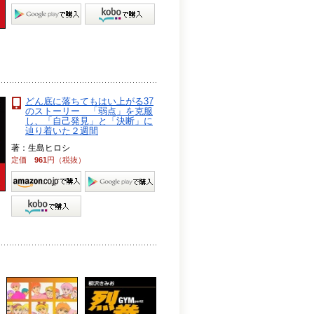
どん底に落ちてもはい上がる37
のストーリー 「弱点」を克服
し、「自己発見」と「決断」に
辿り着いた２週間
著：生島ヒロシ
定価
961
円（税抜）