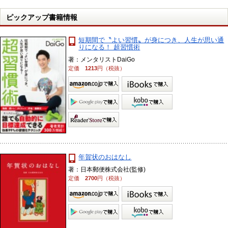
ピックアップ書籍情報
短期間で〝よい習慣〟が身につき、人生が思い通
りになる！ 超習慣術
著：メンタリストDaiGo
定価
1213
円（税抜）
年賀状のおはなし
著：日本郵便株式会社(監修)
定価
2700
円（税抜）