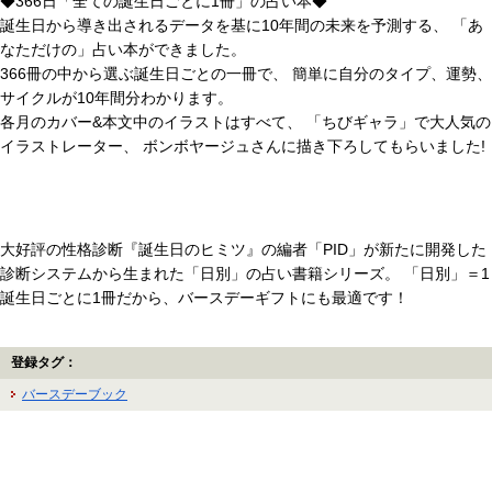
◆366日「全ての誕生日ごとに1冊」の占い本◆
誕生日から導き出されるデータを基に10年間の未来を予測する、 「あ
なただけの」占い本ができました。
366冊の中から選ぶ誕生日ごとの一冊で、 簡単に自分のタイプ、運勢、
サイクルが10年間分わかります。
各月のカバー&本文中のイラストはすべて、 「ちびギャラ」で大人気の
イラストレーター、 ボンボヤージュさんに描き下ろしてもらいました!
大好評の性格診断『誕生日のヒミツ』の編者「PID」が新たに開発した
診断システムから生まれた「日別」の占い書籍シリーズ。 「日別」＝1
誕生日ごとに1冊だから、バースデーギフトにも最適です！
登録タグ：
バースデーブック