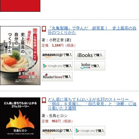
『丸亀製麺』で学んだ 超実直！ 史上最高の自
分のつくりかた
著：小野正誉 (著)
定価
1,184
円（税抜）
どん底に落ちてもはい上がる37のストーリー
「弱点」を克服し、「自己発見」と「決断」に辿
り着いた２週間
著：生島ヒロシ
定価
961
円（税抜）